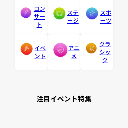
コン
ステ
スポ
サー
ージ
ーツ
ト
クラ
イベ
アニ
シッ
ント
メ
ク
注目イベント特集