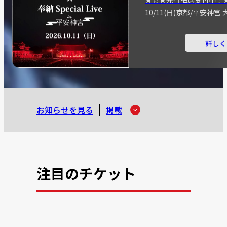
10/11(日)京都/平安神
詳しく
お知らせを見る
掲載
注目のチケット