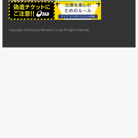
ー
ョン
サイト
カスタ
止・変
に基づ
ド
マップ
マーハ
更
く表示
ラスメ
ントへ
Copyright Community Network Co.,ltd All rights reserved.
の対応
指針