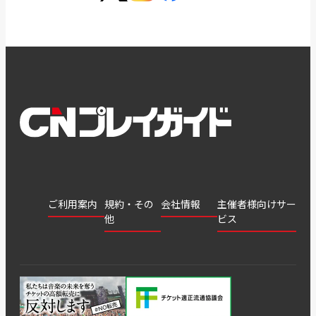
ご利用案内
規約・その
会社情報
主催者様向けサー
他
ビス
会社
会員登
チケッ
案内
採用
チケット
会員情
推奨環
録
ト販
情報
グル
GATE
申込履
プライ
報変更
境
売・運
ープ
よくあ
著作権
歴・抽
バシー
用ソリ
会社
はじめ
利用規
るご質
につい
選結果
ポリシ
ューシ
公演中
特商法
てガイ
約
問
て