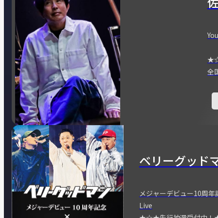
You
★
全
ベリーグッド
メジャーデビュー10周年記念
Live
★☆★先行抽選受付中！