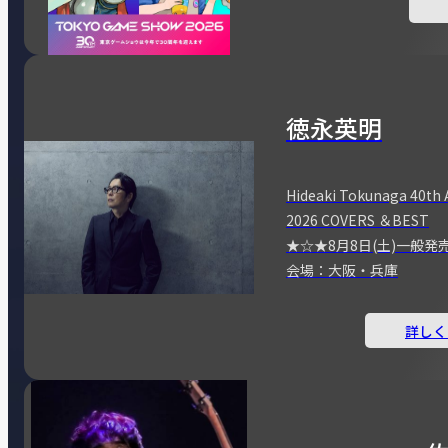
徳永英明
Hideaki Tokunaga 40th 
2026 COVERS ＆BEST
★☆★8月8日(土)一般発
会場：大阪・兵庫
詳しく