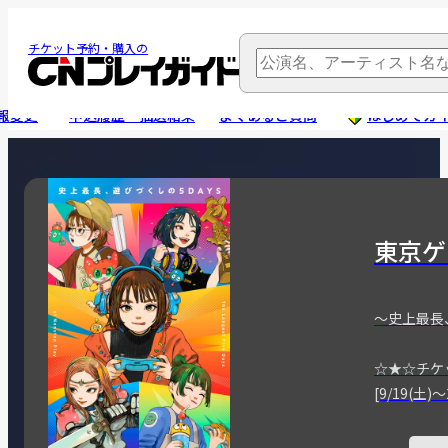
チケット予約・購入の
報変更
申込履歴・抽選結果
よくあるご質問
はじめてガ
東京ゲ
～史上最長
☆★☆チケ
[9/19(土