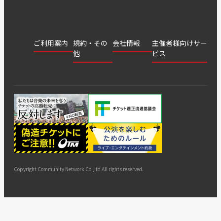
ご利用案内
規約・その
会社情報
主催者様向けサー
他
ビス
会社
会員登
チケッ
案内
採用
チケット
会員情
推奨環
録
ト販
情報
グル
GATE
申込履
プライ
報変更
境
売・運
ープ
よくあ
著作権
歴・抽
バシー
用ソリ
会社
はじめ
利用規
るご質
につい
選結果
ポリシ
ューシ
公演中
特商法
てガイ
約
問
て
ー
ョン
サイト
カスタ
止・変
に基づ
ド
マップ
マーハ
更
く表示
ラスメ
ントへ
Copyright Community Network Co.,ltd All rights reserved.
の対応
指針