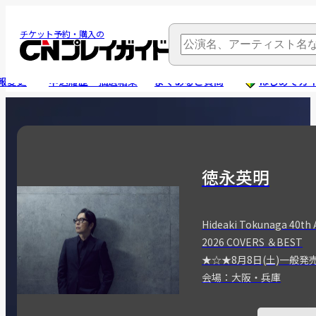
チケット予約・購入の
報変更
申込履歴・抽選結果
よくあるご質問
はじめてガ
徳永英明
Hideaki Tokunaga 40th 
2026 COVERS ＆BEST
★☆★8月8日(土)一般発
会場：大阪・兵庫