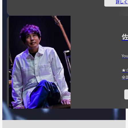
詳しく
You
★
全