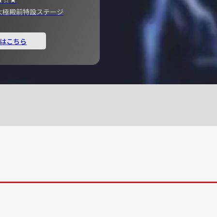
宮 大極殿前特設ステージ
はこちら