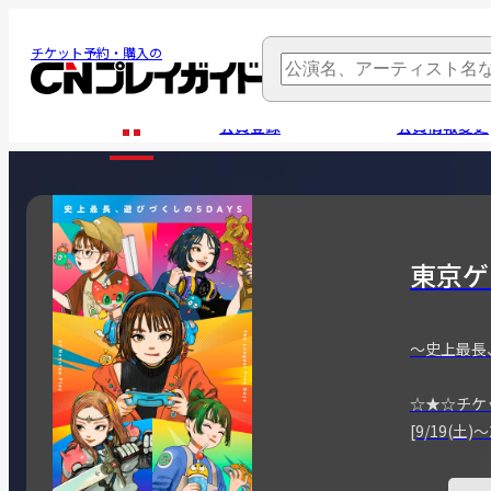
チケット予約・購入の
会員登録
会員情報変更
東京ゲ
～史上最長
☆★☆チケ
[9/19(土