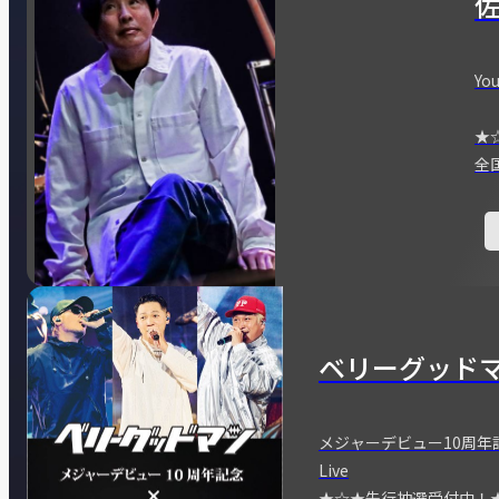
You
★
全
ベリーグッド
メジャーデビュー10周年記念
Live
★☆★先行抽選受付中！