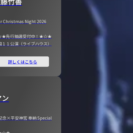
佐藤竹善
r Christmas Night 2026
☆★先行抽選受付中！★☆★
国１１公演（ライブハウス）
詳しくはこちら
マン
×平安神宮 奉納 Special
★☆★