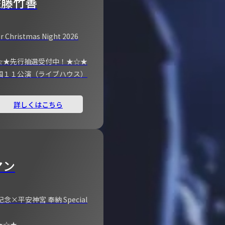
佐藤竹善
r Christmas Night 2026
☆★先行抽選受付中！★☆★
国１１公演（ライブハウス）
詳しくはこちら
マン
×平安神宮 奉納 Special
★☆★