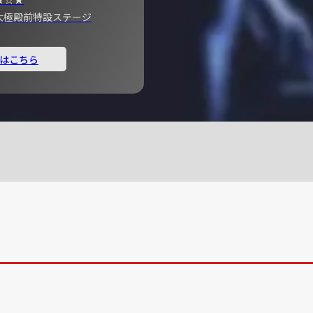
宮 大極殿前特設ステージ
はこちら