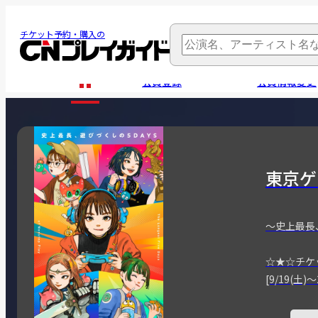
チケット予約・購入の
会員登録
会員情報変更
東京ゲ
～史上最長
☆★☆チケ
[9/19(土