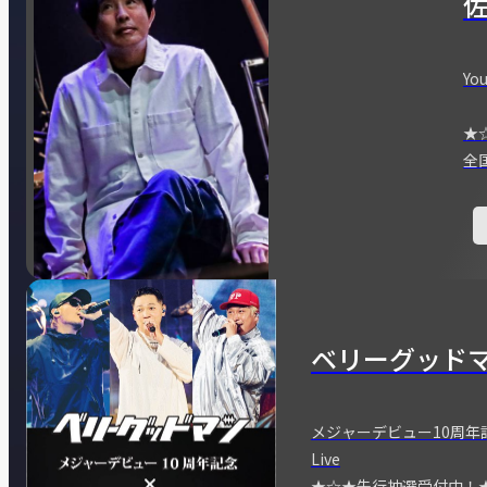
You
★
全
ベリーグッド
メジャーデビュー10周年記念
Live
★☆★先行抽選受付中！