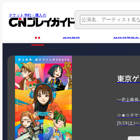
チケット予約・購入の
会員登録
会員情報変更
東京ゲ
～史上最長
☆★☆チケ
[9/19(土