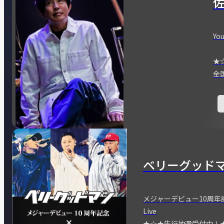
You
★
全
ベリーグッド
メジャーデビュー10周年記念
Live
★☆★先行抽選受付中！