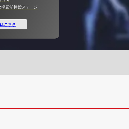
宮 大極殿前特設ステージ
はこちら