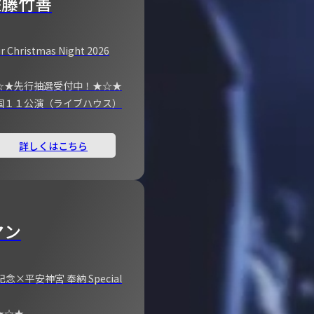
佐藤竹善
r Christmas Night 2026
☆★先行抽選受付中！★☆★
国１１公演（ライブハウス）
詳しくはこちら
マン
×平安神宮 奉納 Special
★☆★