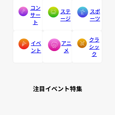
コン
ステ
スポ
サー
ージ
ーツ
ト
クラ
イベ
アニ
シッ
ント
メ
ク
注目イベント特集