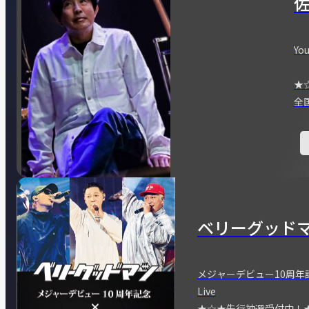
You
★
全
ベリーグッド
メジャーデビュー10周年記念
Live
★☆★先行抽選受付中！