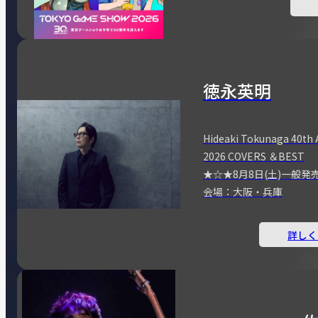
徳永英明
Hideaki Tokunaga 40th 
2026 COVERS ＆BEST
★☆★8月8日(土)一般発
会場：大阪・兵庫
詳しく