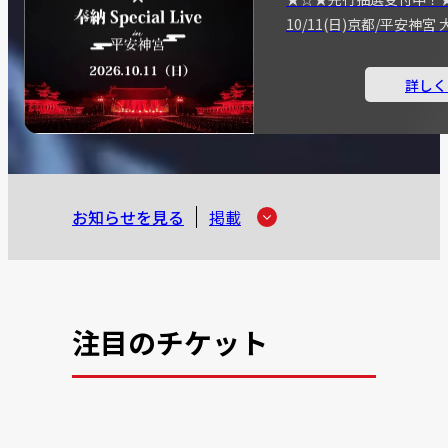
10/11(日)京都/平安神
詳しく
お知らせを見る
掲載
注目のチケット