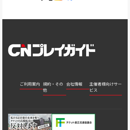
ご利用案内
規約・その
会社情報
主催者様向けサー
他
ビス
会社
会員登
チケッ
案内
採用
チケット
会員情
推奨環
録
ト販
情報
グル
GATE
申込履
プライ
報変更
境
売・運
ープ
よくあ
著作権
歴・抽
バシー
用ソリ
会社
はじめ
利用規
るご質
につい
選結果
ポリシ
ューシ
公演中
特商法
てガイ
約
問
て