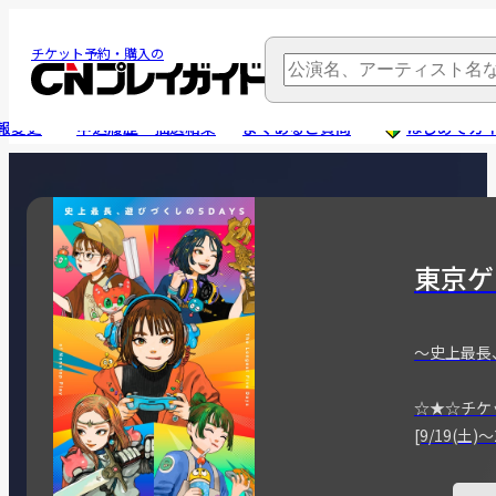
チケット予約・購入の
報変更
申込履歴・抽選結果
よくあるご質問
はじめてガ
東京ゲ
～史上最長
☆★☆チケ
[9/19(土