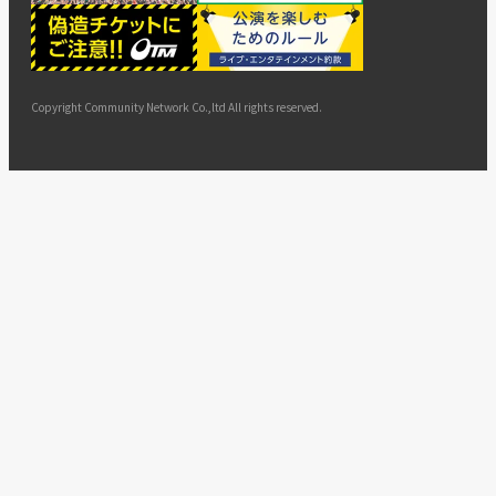
ー
ョン
サイト
カスタ
止・変
に基づ
ド
マップ
マーハ
更
く表示
ラスメ
ントへ
Copyright Community Network Co.,ltd All rights reserved.
の対応
指針