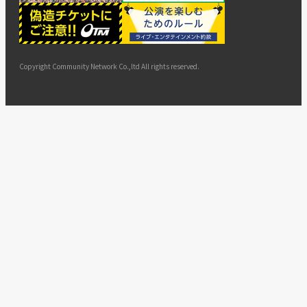
ー
ョン
サイト
カスタ
止・変
に基づ
ド
マップ
マーハ
更
く表示
ラスメ
ントへ
Copyright Community Network Co.,ltd All rights reserved.
の対応
指針