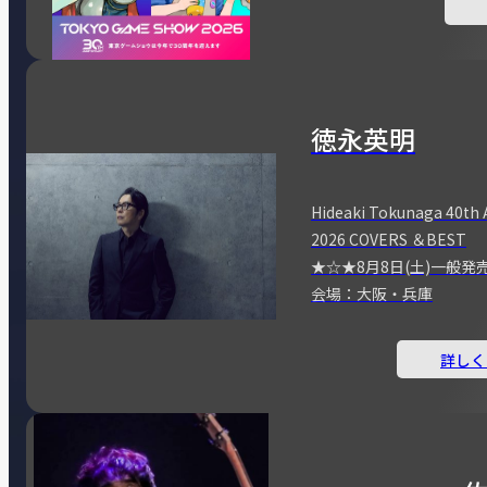
徳永英明
Hideaki Tokunaga 40th 
2026 COVERS ＆BEST
★☆★8月8日(土)一般発
会場：大阪・兵庫
詳しく