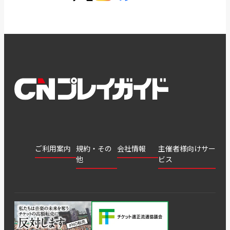
ご利用案内
規約・その
会社情報
主催者様向けサー
他
ビス
会社
会員登
チケッ
案内
採用
チケット
会員情
推奨環
録
ト販
情報
グル
GATE
申込履
プライ
報変更
境
売・運
ープ
よくあ
著作権
歴・抽
バシー
用ソリ
会社
はじめ
利用規
るご質
につい
選結果
ポリシ
ューシ
公演中
特商法
てガイ
約
問
て