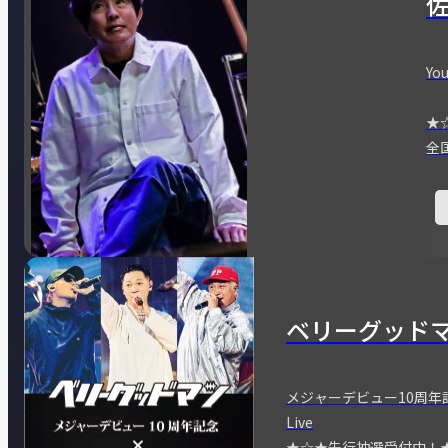
You
★
全
ベリーグッド
メジャーデビュー10周年記念
Live
★☆★先行抽選受付中！