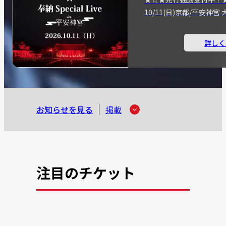
10/11(日)京都/平安神
詳しく
お知らせを見る
掲載
注目のチケット