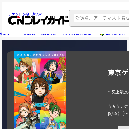
チケット予約・購入の
報変更
申込履歴・抽選結果
よくあるご質問
はじめてガ
東京ゲ
～史上最長
☆★☆チケ
[9/19(土