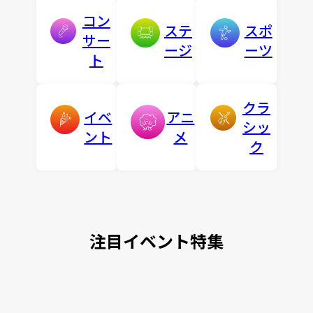
コン
ステ
スポ
サー
ージ
ーツ
ト
クラ
イベ
アニ
シッ
ント
メ
ク
注目イベント特集