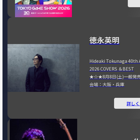
徳永英明
Hideaki Tokunaga 40th 
2026 COVERS ＆BEST
★☆★8月8日(土)一般発
会場：大阪・兵庫
詳しく