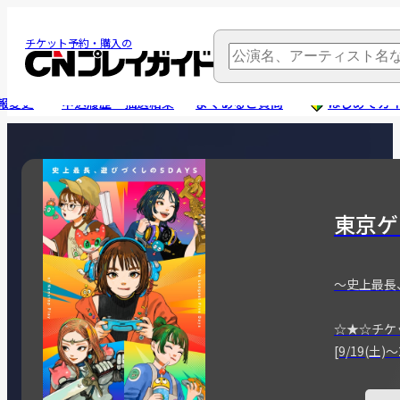
チケット予約・購入の
報変更
申込履歴・抽選結果
よくあるご質問
はじめてガ
東京ゲ
～史上最長
☆★☆チケ
[9/19(土