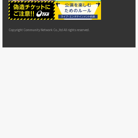
ー
ョン
サイト
カスタ
止・変
に基づ
ド
マップ
マーハ
更
く表示
ラスメ
ントへ
Copyright Community Network Co.,ltd All rights reserved.
の対応
指針