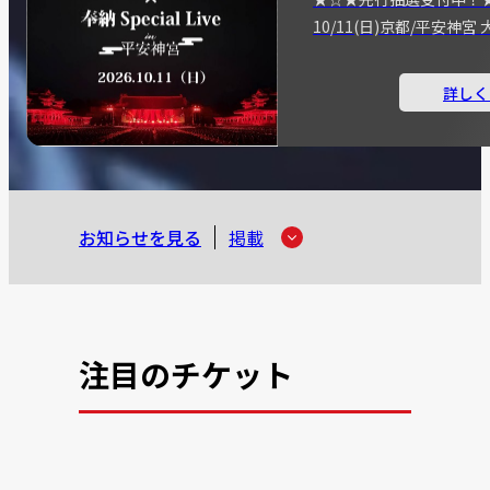
10/11(日)京都/平安神
詳しく
お知らせを見る
掲載
注目のチケット