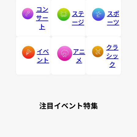
コン
ステ
スポ
サー
ージ
ーツ
ト
クラ
イベ
アニ
シッ
ント
メ
ク
注目イベント特集