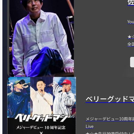
You
★
全
ベリーグッド
メジャーデビュー10周年記念
Live
★☆★先行抽選受付中！