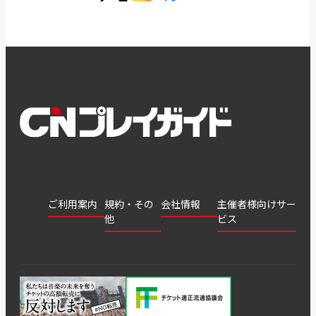
ご利用案内
規約・その
会社情報
主催者様向けサー
他
ビス
会社
会員登
チケッ
案内
採用
チケット
会員情
推奨環
録
ト販
情報
グル
GATE
申込履
プライ
報変更
境
売・運
ープ
よくあ
著作権
歴・抽
バシー
用ソリ
会社
はじめ
利用規
るご質
につい
選結果
ポリシ
ューシ
公演中
特商法
てガイ
約
問
て