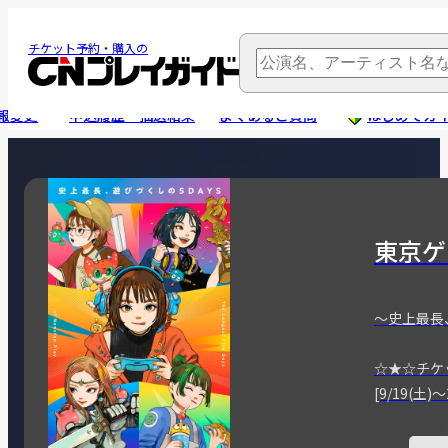
チケット予約・購入の
報変更
申込履歴・抽選結果
よくあるご質問
はじめてガ
東京ゲ
～史上最長
☆★☆チケ
[9/19(土