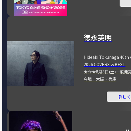
徳永英明
Hideaki Tokunaga 40th 
2026 COVERS ＆BEST
★☆★8月8日(土)一般発
会場：大阪・兵庫
詳しく