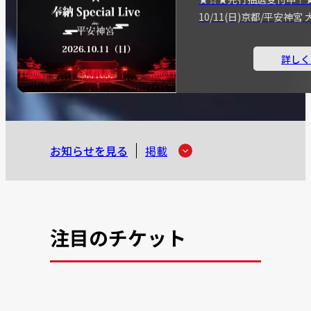
10/11(日)京都/平安神
詳しく
お知らせを見る
掲載
注目のチケット