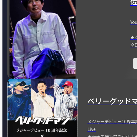
You
★
全
ベリーグッド
メジャーデビュー10周年記念
Live
★☆★先行抽選受付中！