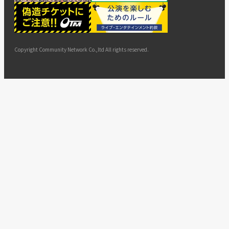
ー
ョン
サイト
カスタ
止・変
に基づ
ド
マップ
マーハ
更
く表示
ラスメ
ントへ
Copyright Community Network Co.,ltd All rights reserved.
の対応
指針