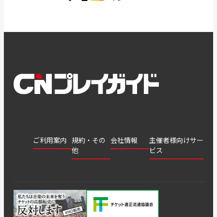
ご利用案内
規約・その
会社情報
主催者様向けサー
他
ビス
会社
会員登
チケッ
案内
採用
チケット
会員情
推奨環
録
ト販
情報
グル
GATE
申込履
プライ
報変更
境
売・運
ープ
よくあ
著作権
歴・抽
バシー
用ソリ
会社
はじめ
利用規
るご質
につい
選結果
ポリシ
ューシ
公演中
特商法
てガイ
約
問
て