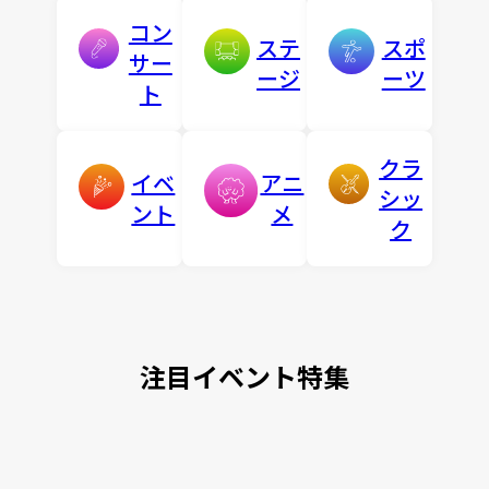
コン
ステ
スポ
サー
ージ
ーツ
ト
クラ
イベ
アニ
シッ
ント
メ
ク
注目イベント特集