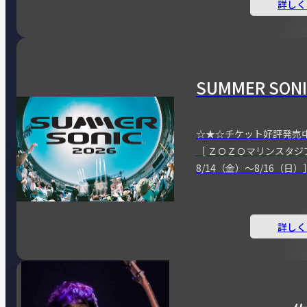
詳しく
SUMMER SONI
☆★☆チケット好評発売
［ ＺＯＺＯマリンスタジ
8/14（金）～8/16（日）
詳しく