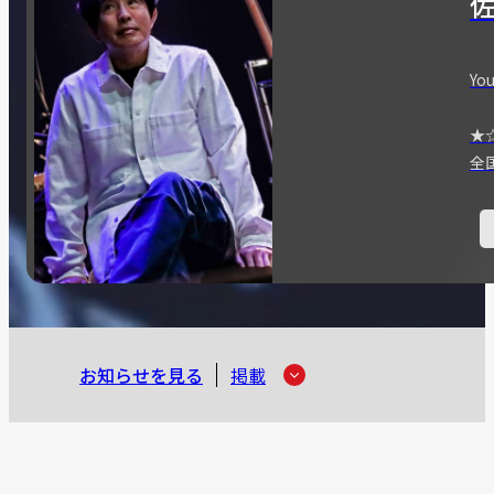
You
★
全
お知らせを見る
掲載