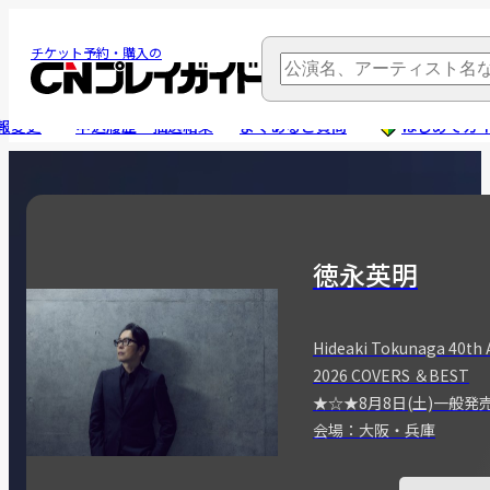
チケット予約・購入の
報変更
申込履歴・抽選結果
よくあるご質問
はじめてガ
徳永英明
Hideaki Tokunaga 40th 
2026 COVERS ＆BEST
★☆★8月8日(土)一般発
会場：大阪・兵庫