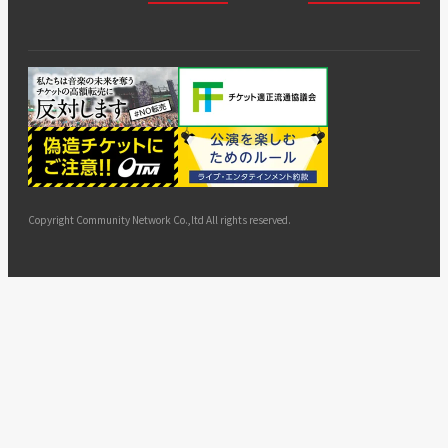
会社
会員登
チケッ
案内
採用
チケット
会員情
推奨環
録
ト販
情報
グル
GATE
申込履
プライ
報変更
境
売・運
ープ
よくあ
著作権
歴・抽
バシー
用ソリ
会社
はじめ
利用規
るご質
につい
選結果
ポリシ
ューシ
公演中
特商法
てガイ
約
問
て
ー
ョン
サイト
カスタ
止・変
に基づ
ド
マップ
マーハ
更
く表示
ラスメ
ントへ
Copyright Community Network Co.,ltd All rights reserved.
の対応
指針