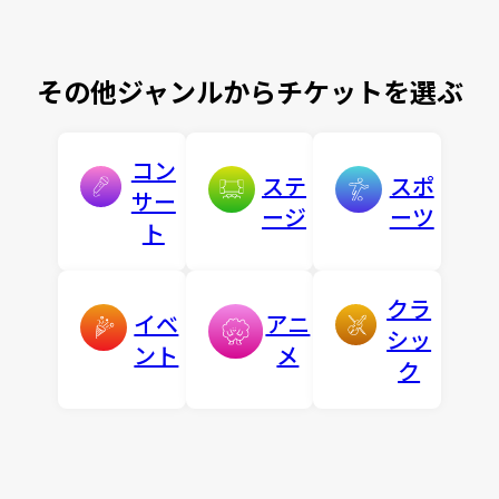
その他ジャンルからチケットを選ぶ
コン
ステ
スポ
サー
ージ
ーツ
ト
クラ
イベ
アニ
シッ
ント
メ
ク