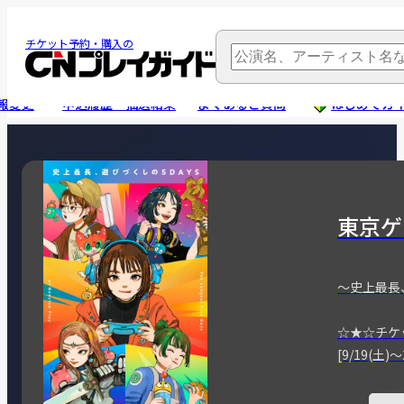
チケット予約・購入の
報変更
申込履歴・抽選結果
よくあるご質問
はじめてガ
東京ゲ
～史上最長
☆★☆チケ
[9/19(土