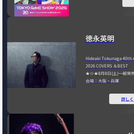
徳永英明
Hideaki Tokunaga 40th 
2026 COVERS ＆BEST
★☆★8月8日(土)一般発
会場：大阪・兵庫
詳しく