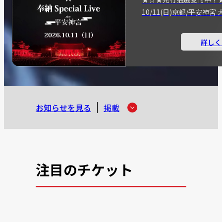
10/11(日)京都/平安神
詳しく
お知らせを見る
掲載
注目のチケット