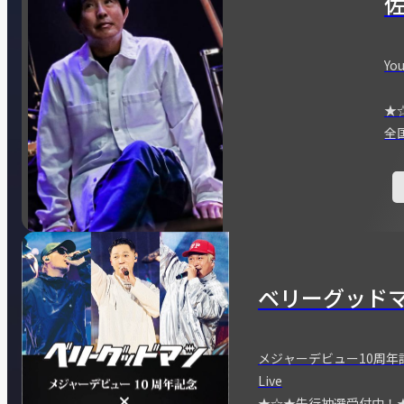
You
★
全
ベリーグッド
メジャーデビュー10周年記念
Live
★☆★先行抽選受付中！