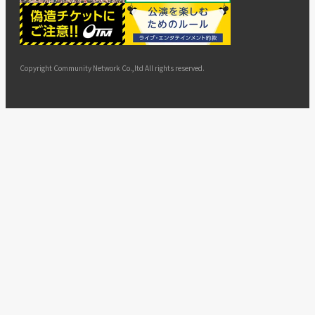
ー
ョン
サイト
カスタ
止・変
に基づ
ド
マップ
マーハ
更
く表示
ラスメ
ントへ
Copyright Community Network Co.,ltd All rights reserved.
の対応
指針