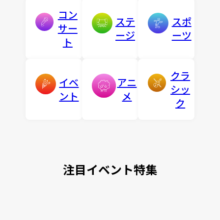
コン
ステ
スポ
サー
ージ
ーツ
ト
クラ
イベ
アニ
シッ
ント
メ
ク
注目イベント特集