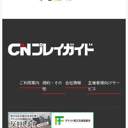
ご利用案内
規約・その
会社情報
主催者様向けサー
他
ビス
会社
会員登
チケッ
案内
採用
チケット
会員情
推奨環
録
ト販
情報
グル
GATE
申込履
プライ
報変更
境
売・運
ープ
よくあ
著作権
歴・抽
バシー
用ソリ
会社
はじめ
利用規
るご質
につい
選結果
ポリシ
ューシ
公演中
特商法
てガイ
約
問
て