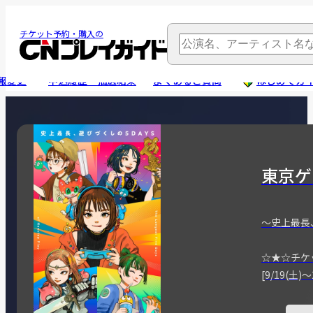
チケット予約・購入の
報変更
申込履歴・抽選結果
よくあるご質問
はじめてガ
東京ゲ
～史上最長
☆★☆チケ
[9/19(土