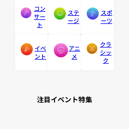
コン
ステ
スポ
サー
ージ
ーツ
ト
クラ
イベ
アニ
シッ
ント
メ
ク
注目イベント特集