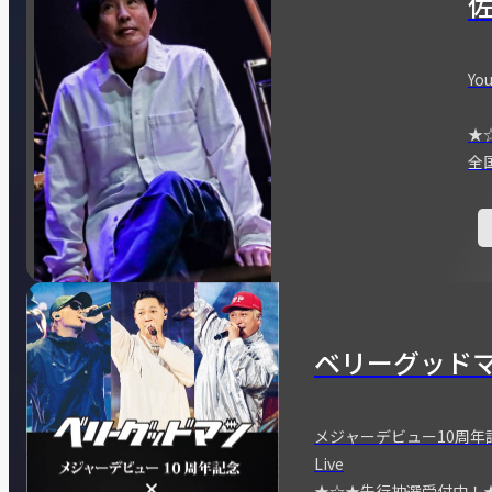
You
★
全
ベリーグッド
メジャーデビュー10周年記念
Live
★☆★先行抽選受付中！