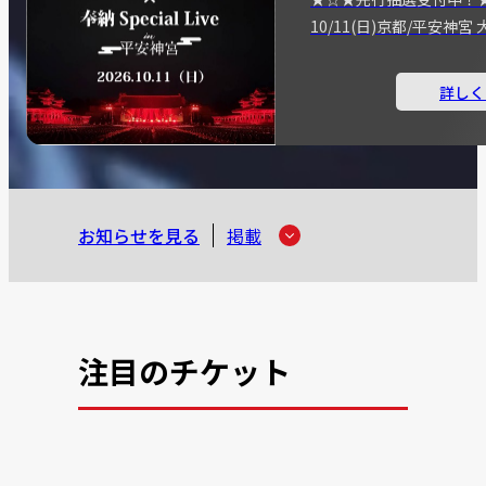
10/11(日)京都/平安神
詳しく
お知らせを見る
掲載
注目のチケット