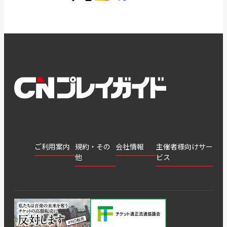
ご利用案内
規約・その
会社情報
主催者様向けサー
他
ビス
会社
会員登
チケッ
案内
採用
チケット
会員情
推奨環
録
ト販
情報
グル
GATE
申込履
プライ
報変更
境
売・運
ープ
よくあ
著作権
歴・抽
バシー
用ソリ
会社
はじめ
利用規
るご質
につい
選結果
ポリシ
ューシ
公演中
特商法
てガイ
約
問
て