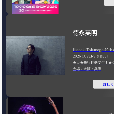
徳永英明
Hideaki Tokunaga 40th 
2026 COVERS ＆BEST
★☆★先行抽選受付！★
会場：大阪・兵庫
詳しく