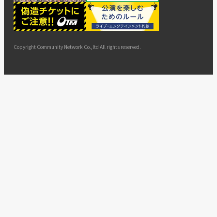
ー
ョン
サイト
カスタ
止・変
に基づ
ド
マップ
マーハ
更
く表示
ラスメ
ントへ
Copyright Community Network Co.,ltd All rights reserved.
の対応
指針