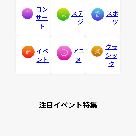
コン
ステ
スポ
サー
ージ
ーツ
ト
クラ
イベ
アニ
シッ
ント
メ
ク
注目イベント特集