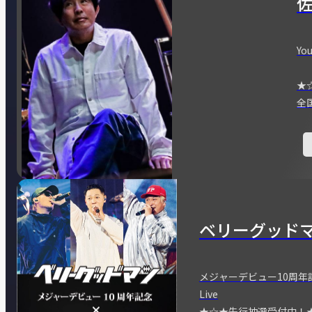
You
★
全
ベリーグッド
メジャーデビュー10周年記念
Live
★☆★先行抽選受付中！