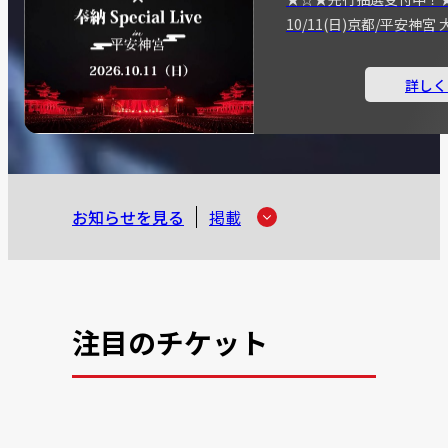
10/11(日)京都/平安神
詳しく
お知らせを見る
掲載
注目のチケット