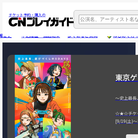
チケット予約・購入の
報変更
申込履歴・抽選結果
よくあるご質問
はじめてガ
東京ゲ
～史上最長
☆★☆チケ
[9/19(土