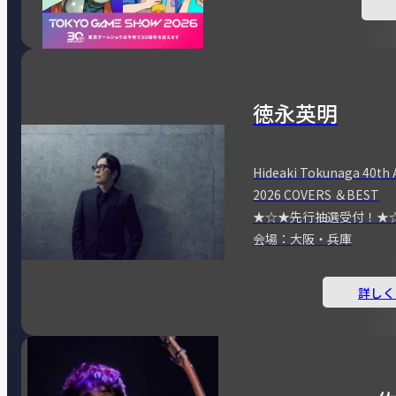
徳永英明
Hideaki Tokunaga 40th 
2026 COVERS ＆BEST
★☆★先行抽選受付！★
会場：大阪・兵庫
詳しく