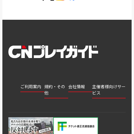
ご利用案内
規約・その
会社情報
主催者様向けサー
他
ビス
会社
会員登
チケッ
案内
採用
チケット
会員情
推奨環
録
ト販
情報
グル
GATE
申込履
プライ
報変更
境
売・運
ープ
よくあ
著作権
歴・抽
バシー
用ソリ
会社
はじめ
利用規
るご質
につい
選結果
ポリシ
ューシ
公演中
特商法
てガイ
約
問
て