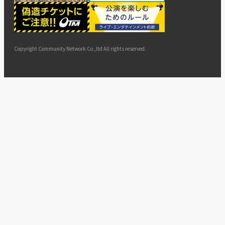
ー
ョン
サイト
カスタ
止・変
に基づ
ド
マップ
マーハ
更
く表示
ラスメ
ントへ
Copyright Community Network Co.,ltd All rights reserved.
の対応
指針