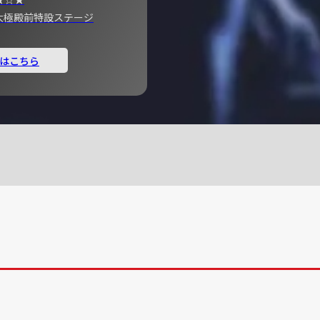
宮 大極殿前特設ステージ
はこちら