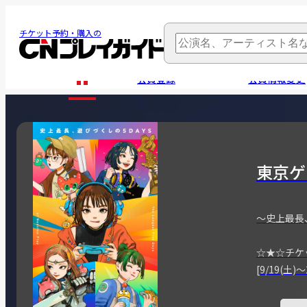
チケット予約・購入の
会員登録
会員情報変更
東京ゲ
～史上最長
☆★☆チケ
[9/19(土