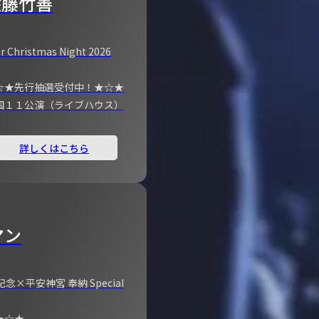
佐藤竹善
r Christmas Night 2026
☆★先行抽選受付中！★☆★
国１１公演（ライブハウス）
詳しくはこちら
マン
×平安神宮 奉納 Special
★☆★