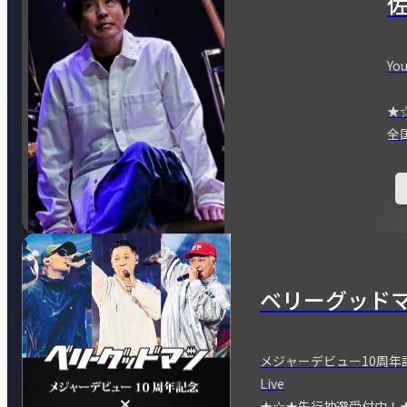
You
★
全
ベリーグッド
メジャーデビュー10周年記念
Live
★☆★先行抽選受付中！