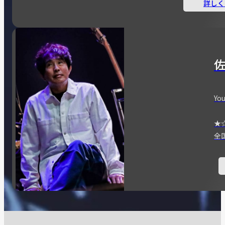
詳しく
You
★
全