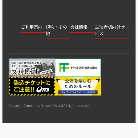
ご利用案内
規約・その
会社情報
主催者様向けサー
他
ビス
会社
会員登
チケッ
案内
採用
チケット
会員情
推奨環
録
ト販
情報
グル
GATE
申込履
プライ
報変更
境
売・運
ープ
よくあ
著作権
歴・抽
バシー
用ソリ
会社
はじめ
利用規
るご質
につい
選結果
ポリシ
ューシ
公演中
特商法
てガイ
約
問
て
ー
ョン
サイト
カスタ
止・変
に基づ
ド
マップ
マーハ
更
く表示
ラスメ
ントへ
Copyright Community Network Co.,ltd All rights reserved.
の対応
指針