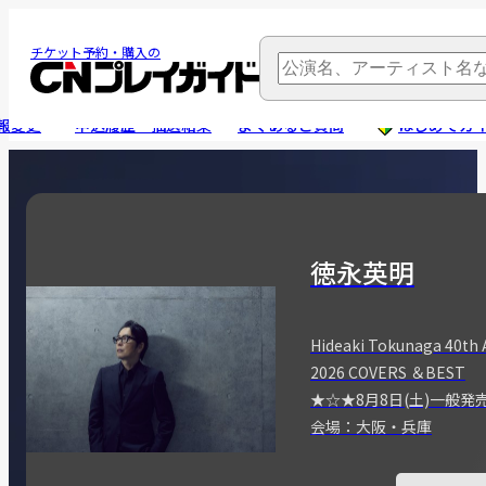
チケット予約・購入の
報変更
申込履歴・抽選結果
よくあるご質問
はじめてガ
徳永英明
Hideaki Tokunaga 40th 
2026 COVERS ＆BEST
★☆★8月8日(土)一般発
会場：大阪・兵庫