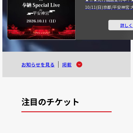
10/11(日)京都/平安神
詳しく
お知らせを見る
掲載
注目のチケット