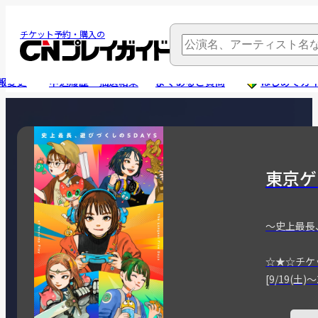
チケット予約・購入の
報変更
申込履歴・抽選結果
よくあるご質問
はじめてガ
東京ゲ
～史上最長
☆★☆チケ
[9/19(土