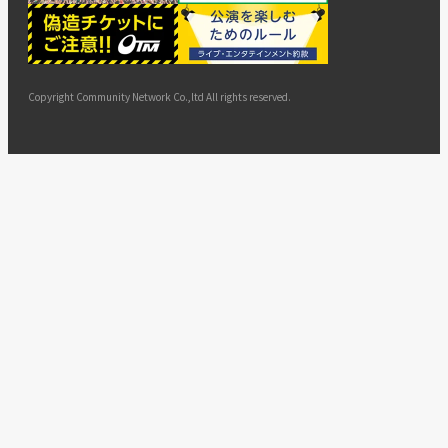
ー
ョン
サイト
カスタ
止・変
に基づ
ド
マップ
マーハ
更
く表示
ラスメ
ントへ
Copyright Community Network Co.,ltd All rights reserved.
の対応
指針