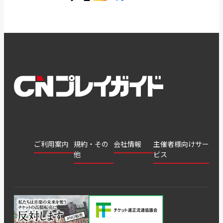
ご利用案内
規約・その
会社情報
主催者様向けサー
他
ビス
会社
会員登
チケッ
案内
採用
チケット
会員情
推奨環
録
ト販
情報
グル
GATE
申込履
プライ
報変更
境
売・運
ープ
よくあ
著作権
歴・抽
バシー
用ソリ
会社
はじめ
利用規
るご質
につい
選結果
ポリシ
ューシ
公演中
特商法
てガイ
約
問
て