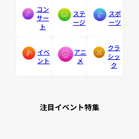
コン
ステ
スポ
サー
ージ
ーツ
ト
クラ
イベ
アニ
シッ
ント
メ
ク
注目イベント特集