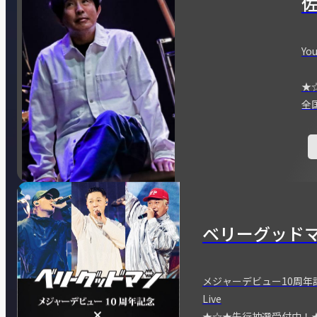
You
★
全
ベリーグッド
メジャーデビュー10周年記念
Live
★☆★先行抽選受付中！