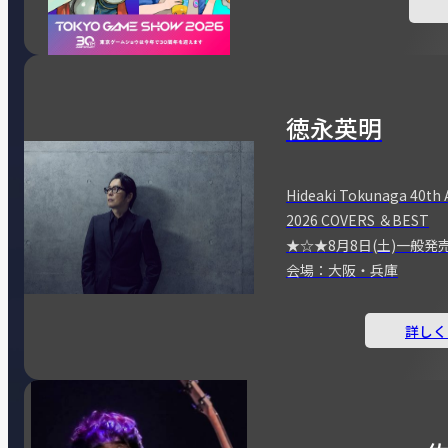
徳永英明
Hideaki Tokunaga 40th 
2026 COVERS ＆BEST
★☆★8月8日(土)一般発
会場：大阪・兵庫
詳しく