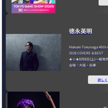
徳永英明
Hideaki Tokunaga 40th 
2026 COVERS ＆BEST
★☆★8月8日(土)一般発
会場：大阪・兵庫
詳しく