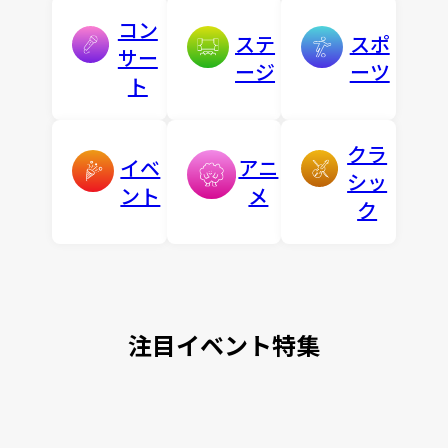
コン
ステ
スポ
サー
ージ
ーツ
ト
クラ
イベ
アニ
シッ
ント
メ
ク
注目イベント特集