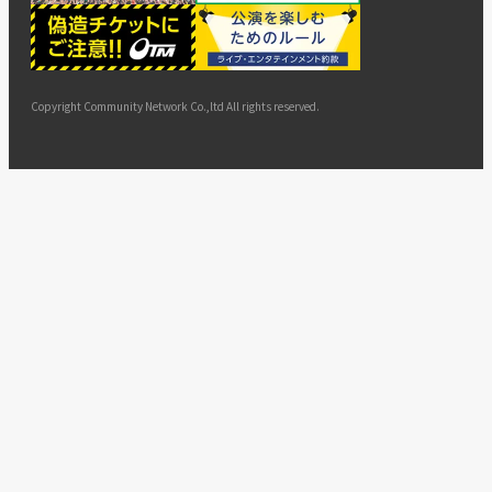
ー
ョン
サイト
カスタ
止・変
に基づ
ド
マップ
マーハ
更
く表示
ラスメ
ントへ
Copyright Community Network Co.,ltd All rights reserved.
の対応
指針