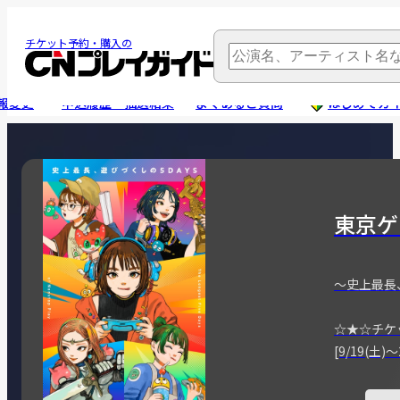
チケット予約・購入の
報変更
申込履歴・抽選結果
よくあるご質問
はじめてガ
東京ゲ
～史上最長
☆★☆チケ
[9/19(土