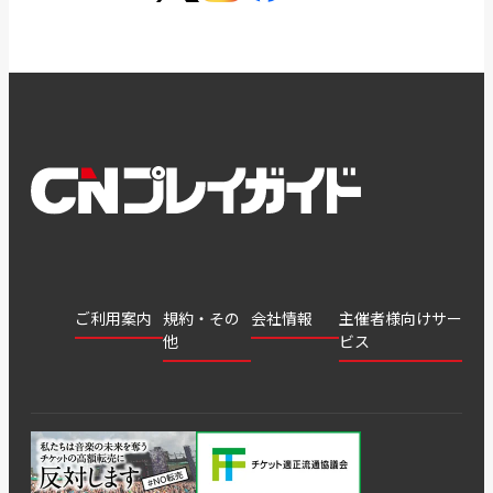
ご利用案内
規約・その
会社情報
主催者様向けサー
他
ビス
会社
会員登
チケッ
案内
採用
チケット
会員情
推奨環
録
ト販
情報
グル
GATE
申込履
プライ
報変更
境
売・運
ープ
よくあ
著作権
歴・抽
バシー
用ソリ
会社
はじめ
利用規
るご質
につい
選結果
ポリシ
ューシ
公演中
特商法
てガイ
約
問
て