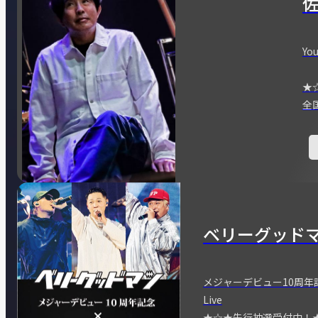
You
★
全
ベリーグッド
メジャーデビュー10周年記念
Live
★☆★先行抽選受付中！