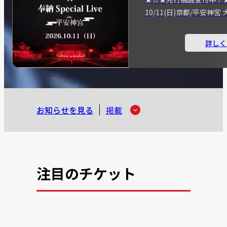
10/11(日)京都/平安神
詳しく
お知らせを見る
掲載
注目のチケット