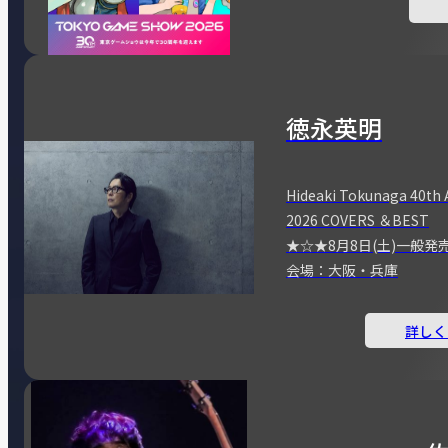
徳永英明
Hideaki Tokunaga 40th 
2026 COVERS ＆BEST
★☆★8月8日(土)一般発
会場：大阪・兵庫
詳しく