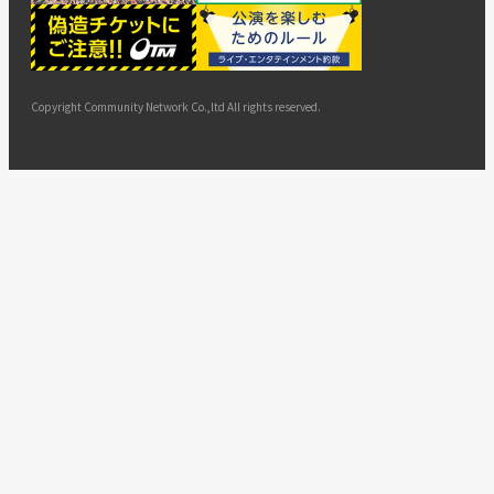
ー
ョン
サイト
カスタ
止・変
に基づ
ド
マップ
マーハ
更
く表示
ラスメ
ントへ
Copyright Community Network Co.,ltd All rights reserved.
の対応
指針