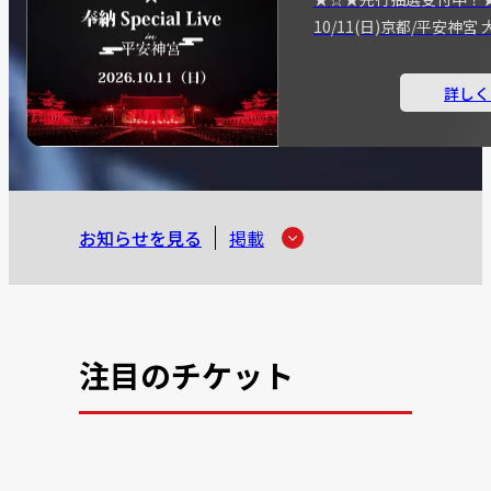
10/11(日)京都/平安神
詳しく
お知らせを見る
掲載
注目のチケット