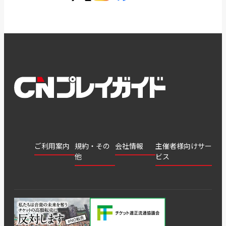
ご利用案内
規約・その
会社情報
主催者様向けサー
他
ビス
会社
会員登
チケッ
案内
採用
チケット
会員情
推奨環
録
ト販
情報
グル
GATE
申込履
プライ
報変更
境
売・運
ープ
よくあ
著作権
歴・抽
バシー
用ソリ
会社
はじめ
利用規
るご質
につい
選結果
ポリシ
ューシ
公演中
特商法
てガイ
約
問
て