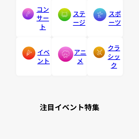
コン
ステ
スポ
サー
ージ
ーツ
ト
クラ
イベ
アニ
シッ
ント
メ
ク
注目イベント特集