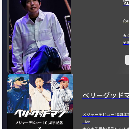
You
★
全
ベリーグッド
メジャーデビュー10周年記念
Live
★☆★先行抽選受付中！