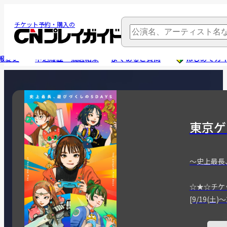
チケット予約・購入の
報変更
申込履歴・抽選結果
よくあるご質問
はじめてガ
東京ゲ
～史上最長
☆★☆チケ
[9/19(土