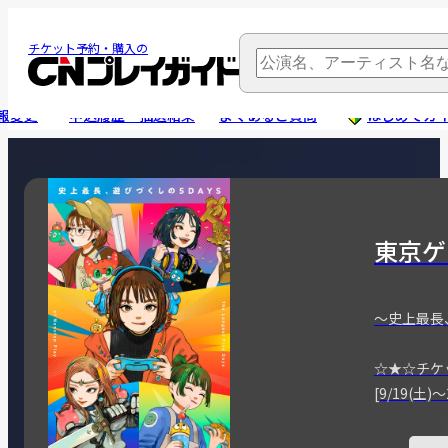
チケット予約・購入の
報変更
申込履歴・抽選結果
よくあるご質問
はじめてガ
東京ゲ
～史上最長
☆★☆チケ
[9/19(土