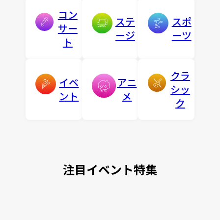
コン
ステ
スポ
サー
ージ
ーツ
ト
クラ
イベ
アニ
シッ
ント
メ
ク
注目イベント特集