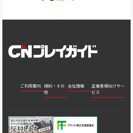
ご利用案内
規約・その
会社情報
主催者様向けサー
他
ビス
会社
会員登
チケッ
案内
採用
チケット
会員情
推奨環
録
ト販
情報
グル
GATE
申込履
プライ
報変更
境
売・運
ープ
よくあ
著作権
歴・抽
バシー
用ソリ
会社
はじめ
利用規
るご質
につい
選結果
ポリシ
ューシ
公演中
特商法
てガイ
約
問
て