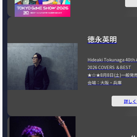
徳永英明
Hideaki Tokunaga 40th 
2026 COVERS ＆BEST
★☆★8月8日(土)一般発
会場：大阪・兵庫
詳しく