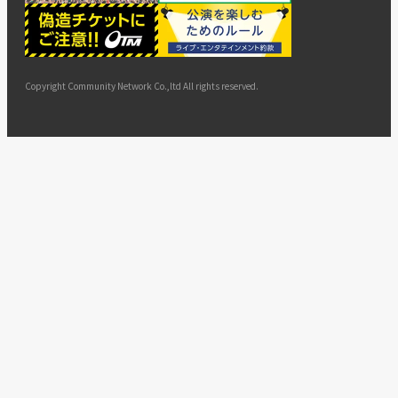
ー
ョン
サイト
カスタ
止・変
に基づ
ド
マップ
マーハ
更
く表示
ラスメ
ントへ
Copyright Community Network Co.,ltd All rights reserved.
の対応
指針