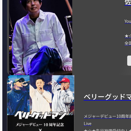
You
★
全
ベリーグッド
メジャーデビュー10周年記念
Live
★☆★先行抽選受付中！