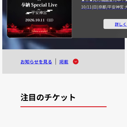
10/11(日)京都/平安神
詳しく
お知らせを見る
掲載
注目のチケット