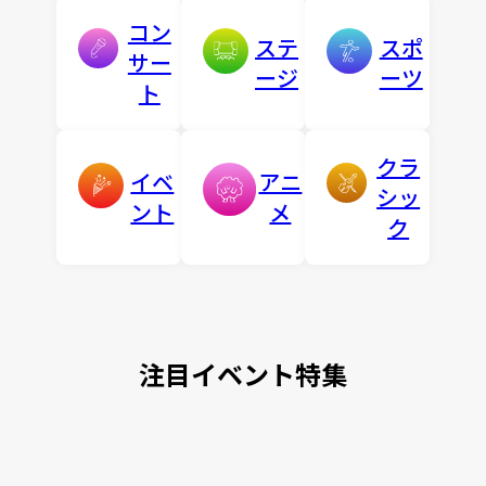
コン
ステ
スポ
サー
ージ
ーツ
ト
クラ
イベ
アニ
シッ
ント
メ
ク
注目イベント特集