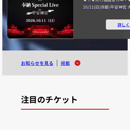
10/11(日)京都/平安神
詳しく
お知らせを見る
掲載
注目のチケット