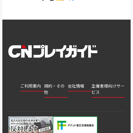
ご利用案内
規約・その
会社情報
主催者様向けサー
他
ビス
会社
会員登
チケッ
案内
採用
チケット
会員情
推奨環
録
ト販
情報
グル
GATE
申込履
プライ
報変更
境
売・運
ープ
よくあ
著作権
歴・抽
バシー
用ソリ
会社
はじめ
利用規
るご質
につい
選結果
ポリシ
ューシ
公演中
特商法
てガイ
約
問
て