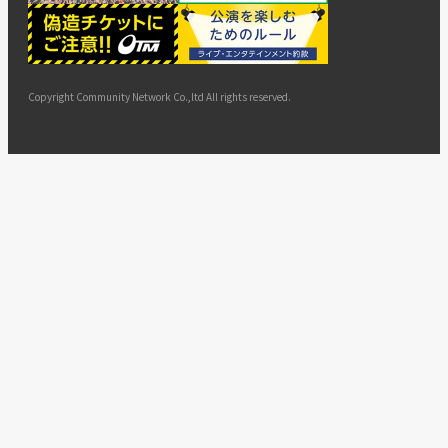
ー
ョン
サイト
カスタ
止・変
に基づ
ド
マップ
マーハ
更
く表示
ラスメ
ントへ
Copyright Community Network Co.,ltd All rights reserved.
の対応
指針