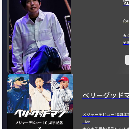
You
★
全
ベリーグッド
メジャーデビュー10周年記念
Live
★☆★先行抽選受付中！