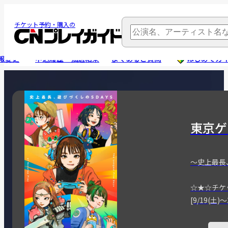
チケット予約・購入の
報変更
申込履歴・抽選結果
よくあるご質問
はじめてガ
東京ゲ
～史上最長
☆★☆チケ
[9/19(土