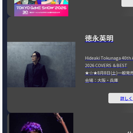
徳永英明
Hideaki Tokunaga 40th 
2026 COVERS ＆BEST
★☆★8月8日(土)一般発
会場：大阪・兵庫
詳しく