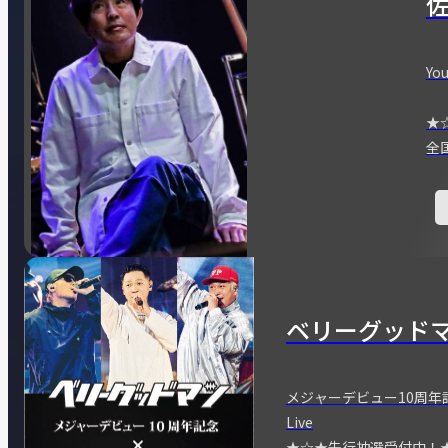
You
★
全
ベリーグッド
メジャーデビュー10周年記念
Live
★☆★先行抽選受付中！