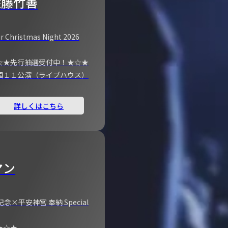
佐藤竹善
r Christmas Night 2026
☆★先行抽選受付中！★☆★
国１１公演（ライブハウス）
詳しくはこちら
マン
×平安神宮 奉納 Special
★☆★