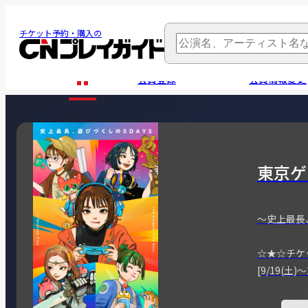
チケット予約・購入の
会員登録
会員情報変更
東京ゲ
～史上最長
☆★☆チケ
[9/19(土