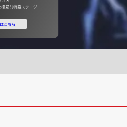
宮 大極殿前特設ステージ
はこちら