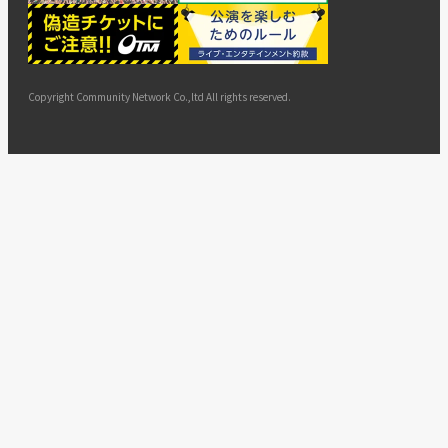
ー
ョン
サイト
カスタ
止・変
に基づ
ド
マップ
マーハ
更
く表示
ラスメ
ントへ
Copyright Community Network Co.,ltd All rights reserved.
の対応
指針