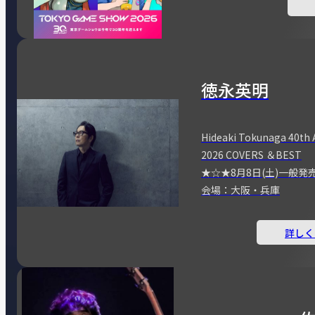
徳永英明
Hideaki Tokunaga 40th 
2026 COVERS ＆BEST
★☆★8月8日(土)一般発
会場：大阪・兵庫
詳しく