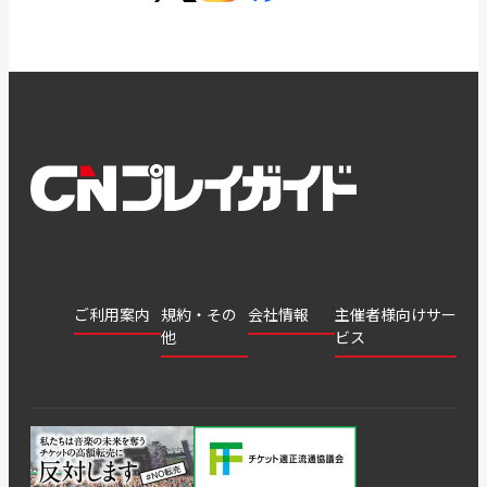
ご利用案内
規約・その
会社情報
主催者様向けサー
他
ビス
会社
会員登
チケッ
案内
採用
チケット
会員情
推奨環
録
ト販
情報
グル
GATE
申込履
プライ
報変更
境
売・運
ープ
よくあ
著作権
歴・抽
バシー
用ソリ
会社
はじめ
利用規
るご質
につい
選結果
ポリシ
ューシ
公演中
特商法
てガイ
約
問
て