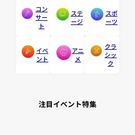
コン
ステ
スポ
サー
ージ
ーツ
ト
クラ
イベ
アニ
シッ
ント
メ
ク
注目イベント特集