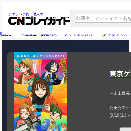
チケット予約・購入の
報変更
申込履歴・抽選結果
よくあるご質問
はじめてガ
東京ゲ
～史上最長
☆★☆チケ
[9/19(土