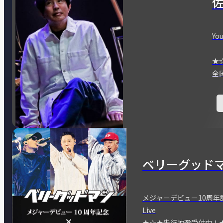
You
★
全
ベリーグッド
メジャーデビュー10周年記念
Live
★☆★先行抽選受付中！