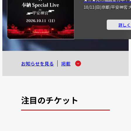
10/11(日)京都/平安神
詳しく
お知らせを見る
掲載
注目のチケット