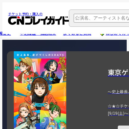
チケット予約・購入の
報変更
申込履歴・抽選結果
よくあるご質問
はじめてガ
東京ゲ
～史上最長
☆★☆チケ
[9/19(土