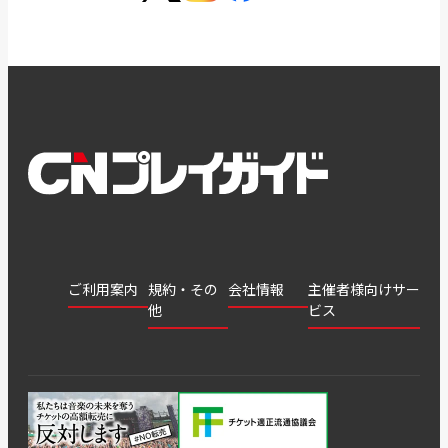
ご利用案内
規約・その
会社情報
主催者様向けサー
他
ビス
会社
会員登
チケッ
案内
採用
チケット
会員情
推奨環
録
ト販
情報
グル
GATE
申込履
プライ
報変更
境
売・運
ープ
よくあ
著作権
歴・抽
バシー
用ソリ
会社
はじめ
利用規
るご質
につい
選結果
ポリシ
ューシ
公演中
特商法
てガイ
約
問
て