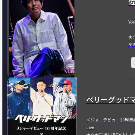
You
★
全
ベリーグッド
メジャーデビュー10周年記念
Live
★☆★先行抽選受付中！