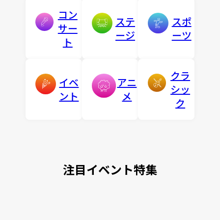
コン
ステ
スポ
サー
ージ
ーツ
ト
クラ
イベ
アニ
シッ
ント
メ
ク
注目イベント特集