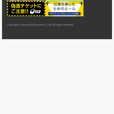
ー
ョン
サイト
カスタ
止・変
に基づ
ド
マップ
マーハ
更
く表示
ラスメ
ントへ
Copyright Community Network Co.,ltd All rights reserved.
の対応
指針