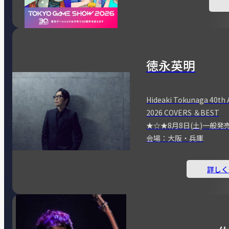
徳永英明
Hideaki Tokunaga 40th 
2026 COVERS ＆BEST
★☆★8月8日(土)一般発
会場：大阪・兵庫
詳しく