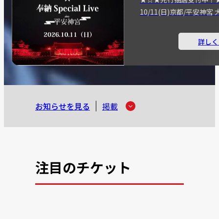
10/11(日)京都/平安神
詳しく
お知らせを見る
掲載
注目のチケット