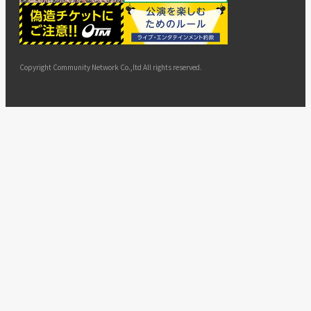
ー
ョン
サイト
カスタ
止・変
に基づ
ド
マップ
マーハ
更
く表示
ラスメ
ントへ
Copyright Community Network Co.,ltd All rights reserved.
の対応
指針