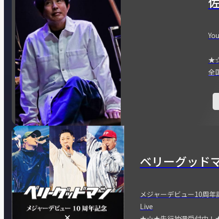
You
★
全
ベリーグッド
メジャーデビュー10周年記念
Live
★☆★先行抽選受付中！