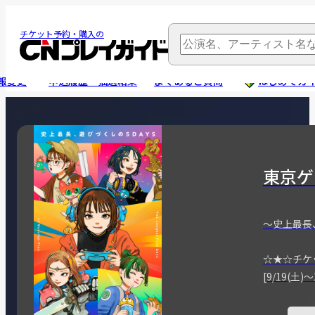
チケット予約・購入の
報変更
申込履歴・抽選結果
よくあるご質問
はじめてガ
東京ゲ
～史上最長
☆★☆チケ
[9/19(土