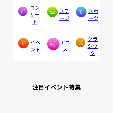
コン
ステ
スポ
サー
ージ
ーツ
ト
クラ
イベ
アニ
シッ
ント
メ
ク
注目イベント特集