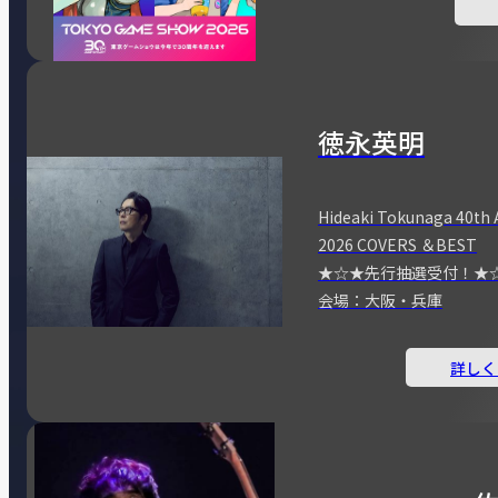
徳永英明
Hideaki Tokunaga 40th 
2026 COVERS ＆BEST
★☆★先行抽選受付！★
会場：大阪・兵庫
詳しく