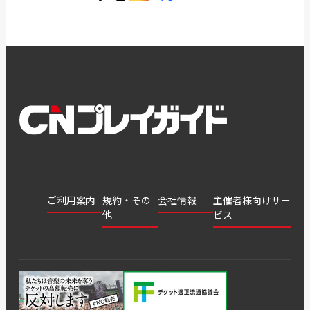
ご利用案内
規約・その
会社情報
主催者様向けサー
他
ビス
会社
会員登
チケッ
案内
採用
チケット
会員情
推奨環
録
ト販
情報
グル
GATE
申込履
プライ
報変更
境
売・運
ープ
よくあ
著作権
歴・抽
バシー
用ソリ
会社
はじめ
利用規
るご質
につい
選結果
ポリシ
ューシ
公演中
特商法
てガイ
約
問
て