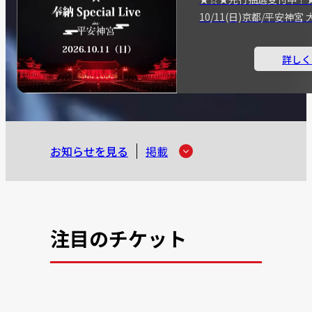
10/11(日)京都/平安神
詳しく
お知らせを見る
掲載
注目のチケット