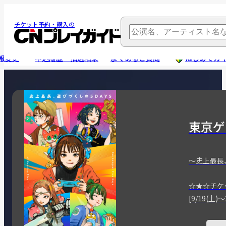
チケット予約・購入の
報変更
申込履歴・抽選結果
よくあるご質問
はじめてガ
東京ゲ
～史上最長
☆★☆チケ
[9/19(土