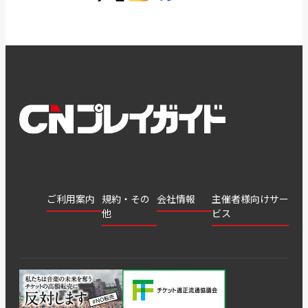
ご利用案内
規約・その
会社情報
主催者様向けサー
他
ビス
会社
会員登
チケッ
案内
採用
チケット
会員情
推奨環
録
ト販
情報
グル
GATE
申込履
プライ
報変更
境
売・運
ープ
よくあ
著作権
歴・抽
バシー
用ソリ
会社
はじめ
利用規
るご質
につい
選結果
ポリシ
ューシ
公演中
特商法
てガイ
約
問
て