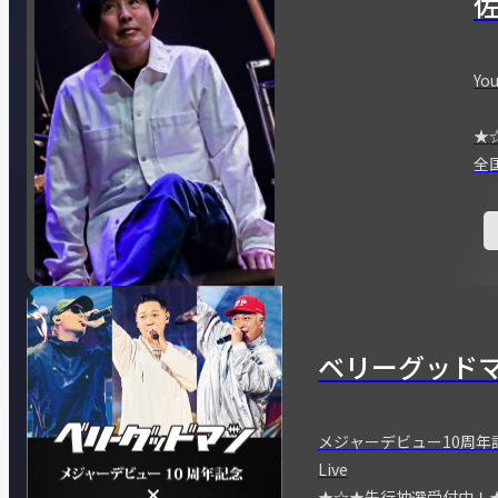
You
★
全
ベリーグッド
メジャーデビュー10周年記念
Live
★☆★先行抽選受付中！