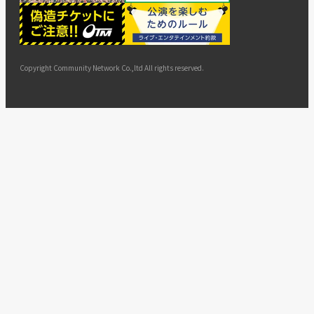
ー
ョン
サイト
カスタ
止・変
に基づ
ド
マップ
マーハ
更
く表示
ラスメ
ントへ
Copyright Community Network Co.,ltd All rights reserved.
の対応
指針