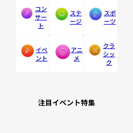
コン
ステ
スポ
サー
ージ
ーツ
ト
クラ
イベ
アニ
シッ
ント
メ
ク
注目イベント特集