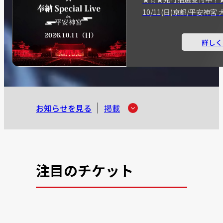
10/11(日)京都/平安神
詳しく
お知らせを見る
掲載
注目のチケット