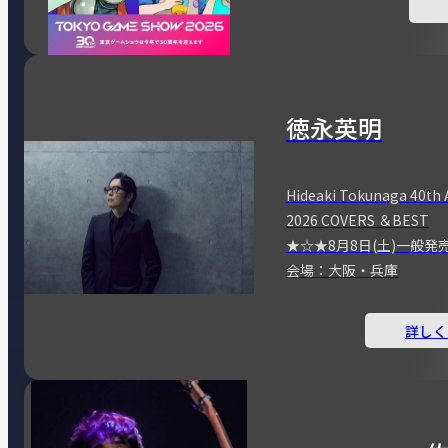
徳永英明
Hideaki Tokunaga 40th 
2026 COVERS ＆BEST
★☆★8月8日(土)一般発
会場：大阪・兵庫
詳しく