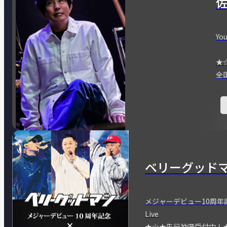
You
★
全
ベリーグッド
メジャーデビュー10周年記念
Live
★☆★先行抽選受付中！