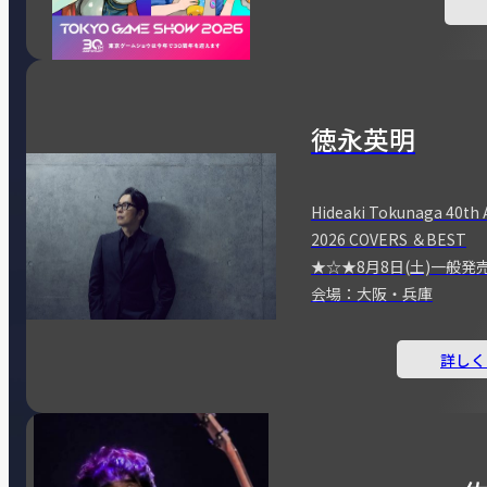
徳永英明
Hideaki Tokunaga 40th 
2026 COVERS ＆BEST
★☆★8月8日(土)一般発
会場：大阪・兵庫
詳しく