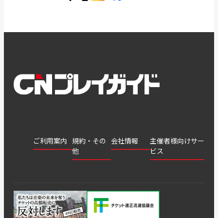
ご利用案内
規約・その
会社情報
主催者様向けサー
他
ビス
会社
会員登
チケッ
案内
採用
チケット
会員情
推奨環
録
ト販
情報
グル
GATE
申込履
プライ
報変更
境
売・運
ープ
よくあ
著作権
歴・抽
バシー
用ソリ
会社
はじめ
利用規
るご質
につい
選結果
ポリシ
ューシ
公演中
特商法
てガイ
約
問
て