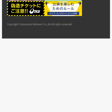
ー
ョン
サイト
カスタ
止・変
に基づ
ド
マップ
マーハ
更
く表示
ラスメ
ントへ
Copyright Community Network Co.,ltd All rights reserved.
の対応
指針