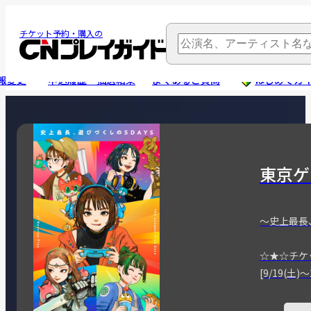
チケット予約・購入の
報変更
申込履歴・抽選結果
よくあるご質問
はじめてガ
東京ゲ
～史上最長
☆★☆チケ
[9/19(土