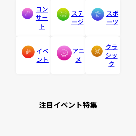
コン
ステ
スポ
サー
ージ
ーツ
ト
クラ
イベ
アニ
シッ
ント
メ
ク
注目イベント特集