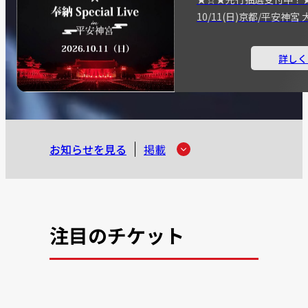
10/11(日)京都/平安神
詳しく
お知らせを見る
掲載
注目のチケット