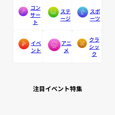
コン
ステ
スポ
サー
ージ
ーツ
ト
クラ
イベ
アニ
シッ
ント
メ
ク
注目イベント特集