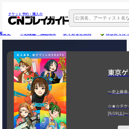
チケット予約・購入の
報変更
申込履歴・抽選結果
よくあるご質問
はじめてガ
東京ゲ
～史上最長
☆★☆チケ
[9/19(土