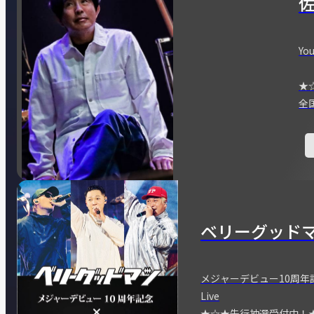
You
★
全
ベリーグッド
メジャーデビュー10周年記念
Live
★☆★先行抽選受付中！