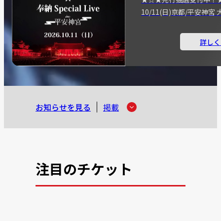
10/11(日)京都/平安神
詳しく
お知らせを見る
掲載
注目のチケット