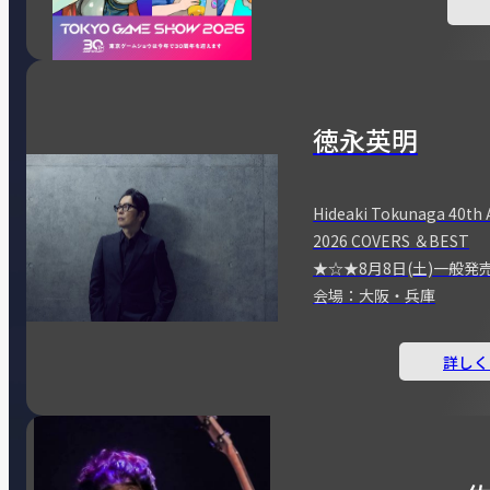
徳永英明
Hideaki Tokunaga 40th 
2026 COVERS ＆BEST
★☆★8月8日(土)一般発
会場：大阪・兵庫
詳しく