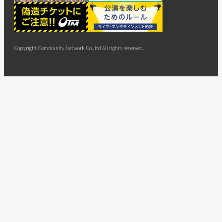
ー
ョン
サイト
カスタ
止・変
に基づ
ド
マップ
マーハ
更
く表示
ラスメ
ントへ
Copyright Community Network Co.,ltd All rights reserved.
の対応
指針