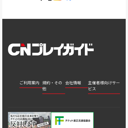
ご利用案内
規約・その
会社情報
主催者様向けサー
他
ビス
会社
会員登
チケッ
案内
採用
チケット
会員情
推奨環
録
ト販
情報
グル
GATE
申込履
プライ
報変更
境
売・運
ープ
よくあ
著作権
歴・抽
バシー
用ソリ
会社
はじめ
利用規
るご質
につい
選結果
ポリシ
ューシ
公演中
特商法
てガイ
約
問
て