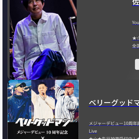
You
★
全
ベリーグッド
メジャーデビュー10周年記念
Live
★☆★先行抽選受付中！