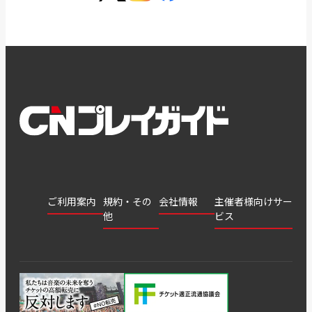
ご利用案内
規約・その
会社情報
主催者様向けサー
他
ビス
会社
会員登
チケッ
案内
採用
チケット
会員情
推奨環
録
ト販
情報
グル
GATE
申込履
プライ
報変更
境
売・運
ープ
よくあ
著作権
歴・抽
バシー
用ソリ
会社
はじめ
利用規
るご質
につい
選結果
ポリシ
ューシ
公演中
特商法
てガイ
約
問
て