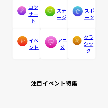
コン
ステ
スポ
サー
ージ
ーツ
ト
クラ
イベ
アニ
シッ
ント
メ
ク
注目イベント特集