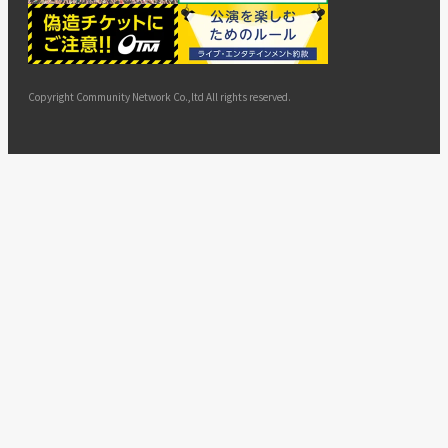
ー
ョン
サイト
カスタ
止・変
に基づ
ド
マップ
マーハ
更
く表示
ラスメ
ントへ
Copyright Community Network Co.,ltd All rights reserved.
の対応
指針