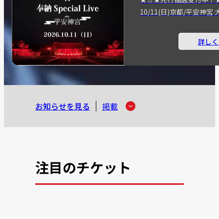
10/11(日)京都/平安神
詳しく
お知らせを見る
掲載
注目のチケット