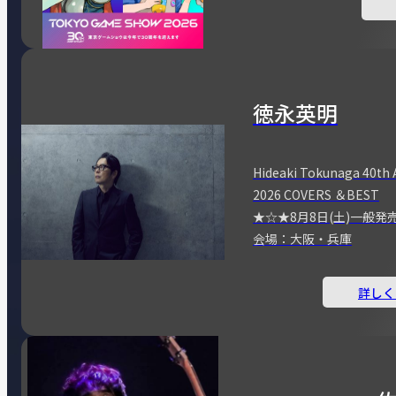
徳永英明
Hideaki Tokunaga 40th 
2026 COVERS ＆BEST
★☆★8月8日(土)一般発
会場：大阪・兵庫
詳しく