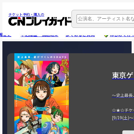
チケット予約・購入の
報変更
申込履歴・抽選結果
よくあるご質問
はじめてガ
東京ゲ
～史上最長
☆★☆チケ
[9/19(土