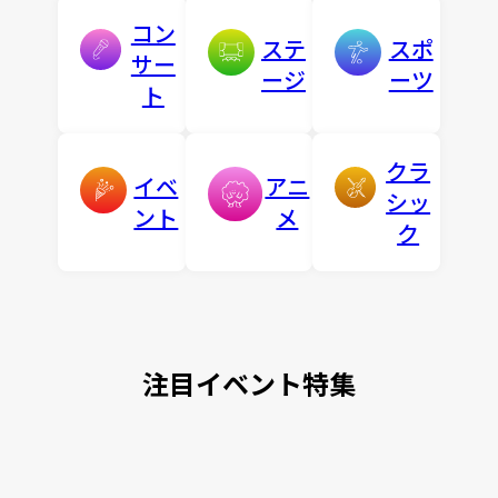
コン
ステ
スポ
サー
ージ
ーツ
ト
クラ
イベ
アニ
シッ
ント
メ
ク
注目イベント特集