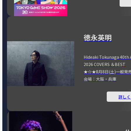
徳永英明
Hideaki Tokunaga 40th 
2026 COVERS ＆BEST
★☆★8月8日(土)一般発
会場：大阪・兵庫
詳しく