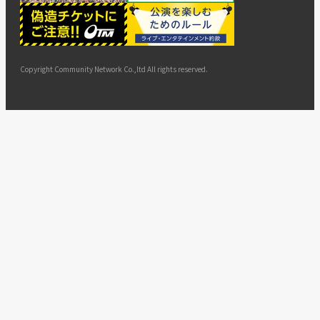
ー
ョン
サイト
カスタ
止・変
に基づ
ド
マップ
マーハ
更
く表示
ラスメ
ントへ
Copyright Community Network Co.,ltd All rights reserved.
の対応
指針