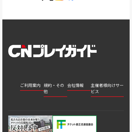
ご利用案内
規約・その
会社情報
主催者様向けサー
他
ビス
会社
会員登
チケッ
案内
採用
チケット
会員情
推奨環
録
ト販
情報
グル
GATE
申込履
プライ
報変更
境
売・運
ープ
よくあ
著作権
歴・抽
バシー
用ソリ
会社
はじめ
利用規
るご質
につい
選結果
ポリシ
ューシ
公演中
特商法
てガイ
約
問
て