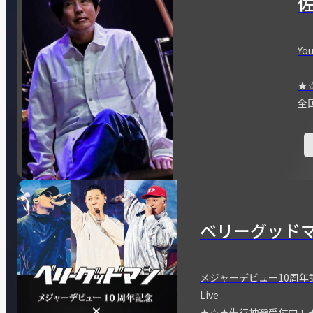
You
★
全
ベリーグッド
メジャーデビュー10周年記念
Live
★☆★先行抽選受付中！