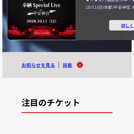
10/11(日)京都/平安神
詳しく
お知らせを見る
掲載
注目のチケット