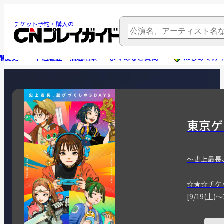
チケット予約・購入の
報変更
申込履歴・抽選結果
よくあるご質問
はじめてガ
東京ゲ
～史上最長
☆★☆チケ
[9/19(土