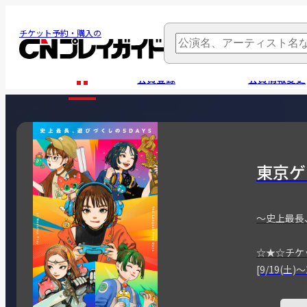
チケット予約・購入の
会員登録
会員情報変更
東京ゲ
～史上最長
☆★☆チケ
[9/19(土