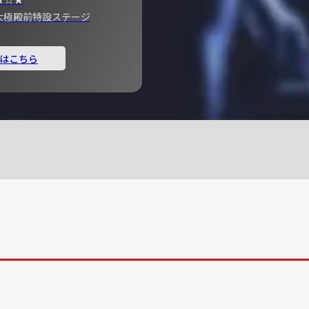
宮 大極殿前特設ステージ
はこちら