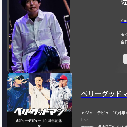
You
★
全
ベリーグッド
メジャーデビュー10周年記念
Live
★☆★先行抽選受付中！