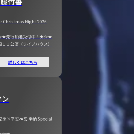
佐藤竹善
r Christmas Night 2026
☆★先行抽選受付中！★☆★
国１１公演（ライブハウス）
詳しくはこちら
マン
×平安神宮 奉納 Special
★☆★