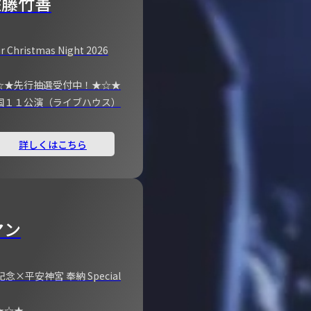
佐藤竹善
r Christmas Night 2026
☆★先行抽選受付中！★☆★
国１１公演（ライブハウス）
詳しくはこちら
マン
×平安神宮 奉納 Special
★☆★