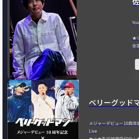
You
★
全
ベリーグッド
メジャーデビュー10周年記念
Live
★☆★先行抽選受付中！