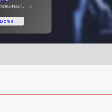
宮 大極殿前特設ステージ
はこちら