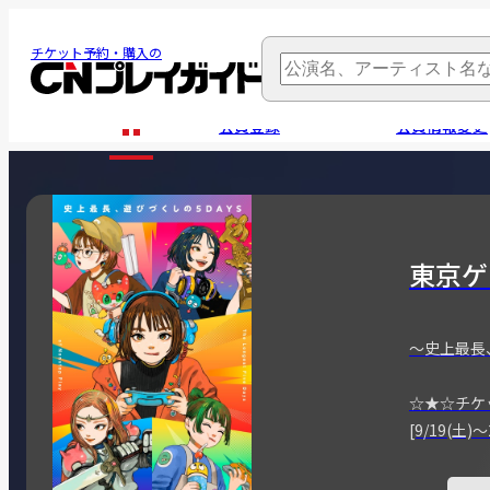
チケット予約・購入の
会員登録
会員情報変更
東京ゲ
～史上最長
☆★☆チケ
[9/19(土