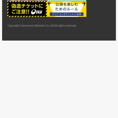
ー
ョン
サイト
カスタ
止・変
に基づ
ド
マップ
マーハ
更
く表示
ラスメ
ントへ
Copyright Community Network Co.,ltd All rights reserved.
の対応
指針