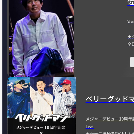
You
★
全
ベリーグッド
メジャーデビュー10周年記念
Live
★☆★先行抽選受付中！