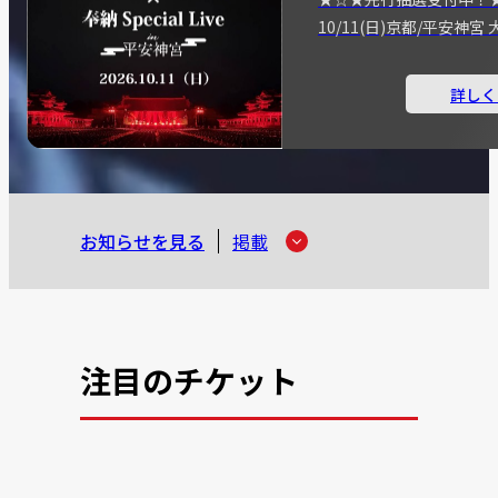
10/11(日)京都/平安神
詳しく
お知らせを見る
掲載
注目のチケット