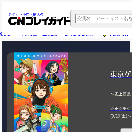
チケット予約・購入の
報変更
申込履歴・抽選結果
よくあるご質問
はじめてガ
東京ゲ
～史上最長
☆★☆チケ
[9/19(土