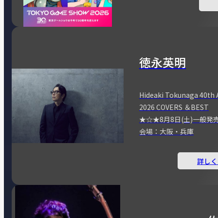
徳永英明
Hideaki Tokunaga 40th 
2026 COVERS ＆BEST
★☆★8月8日(土)一般発
会場：大阪・兵庫
詳しく