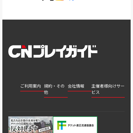
ご利用案内
規約・その
会社情報
主催者様向けサー
他
ビス
会社
会員登
チケッ
案内
採用
チケット
会員情
推奨環
録
ト販
情報
グル
GATE
申込履
プライ
報変更
境
売・運
ープ
よくあ
著作権
歴・抽
バシー
用ソリ
会社
はじめ
利用規
るご質
につい
選結果
ポリシ
ューシ
公演中
特商法
てガイ
約
問
て