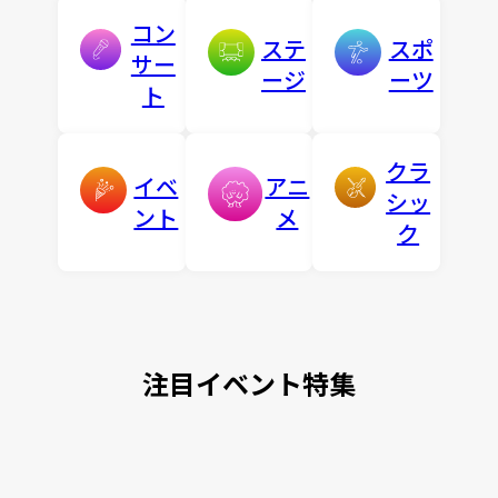
コン
ステ
スポ
サー
ージ
ーツ
ト
クラ
イベ
アニ
シッ
ント
メ
ク
注目イベント特集