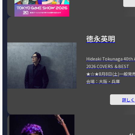
徳永英明
Hideaki Tokunaga 40th 
2026 COVERS ＆BEST
★☆★8月8日(土)一般発
会場：大阪・兵庫
詳しく