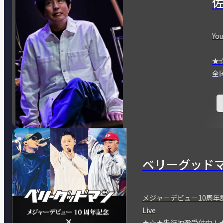
You
★
全
ベリーグッド
メジャーデビュー10周年記念
Live
★☆★先行抽選受付中！