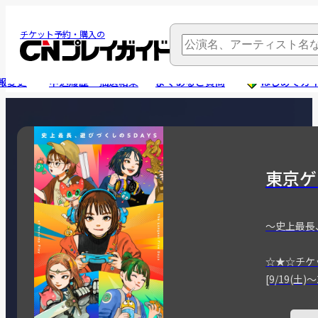
チケット予約・購入の
報変更
申込履歴・抽選結果
よくあるご質問
はじめてガ
東京ゲ
～史上最長
☆★☆チケ
[9/19(土