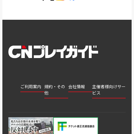
ご利用案内
規約・その
会社情報
主催者様向けサー
他
ビス
会社
会員登
チケッ
案内
採用
チケット
会員情
推奨環
録
ト販
情報
グル
GATE
申込履
プライ
報変更
境
売・運
ープ
よくあ
著作権
歴・抽
バシー
用ソリ
会社
はじめ
利用規
るご質
につい
選結果
ポリシ
ューシ
公演中
特商法
てガイ
約
問
て