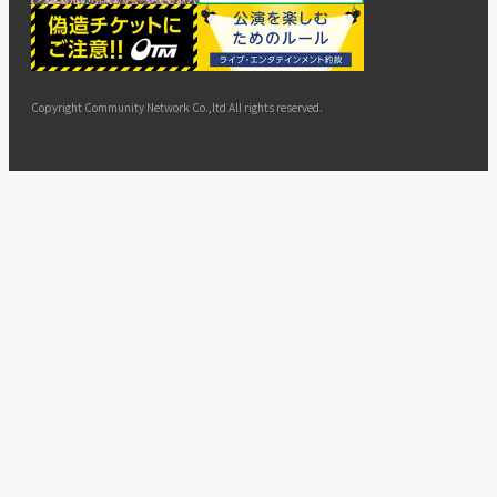
ー
ョン
サイト
カスタ
止・変
に基づ
ド
マップ
マーハ
更
く表示
ラスメ
ントへ
Copyright Community Network Co.,ltd All rights reserved.
の対応
指針