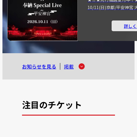
10/11(日)京都/平安神
詳しく
お知らせを見る
掲載
注目のチケット