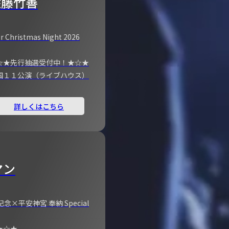
佐藤竹善
r Christmas Night 2026
☆★先行抽選受付中！★☆★
国１１公演（ライブハウス）
詳しくはこちら
マン
×平安神宮 奉納 Special
★☆★