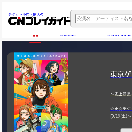
チケット予約・購入の
会員登録
会員情報変更
東京ゲ
～史上最長
☆★☆チケ
[9/19(土