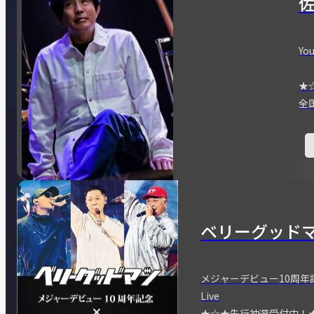
You
★
全
ベリーグッド
メジャーデビュー10周年記念
Live
★☆★先行抽選受付中！