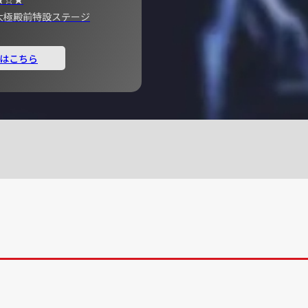
宮 大極殿前特設ステージ
はこちら