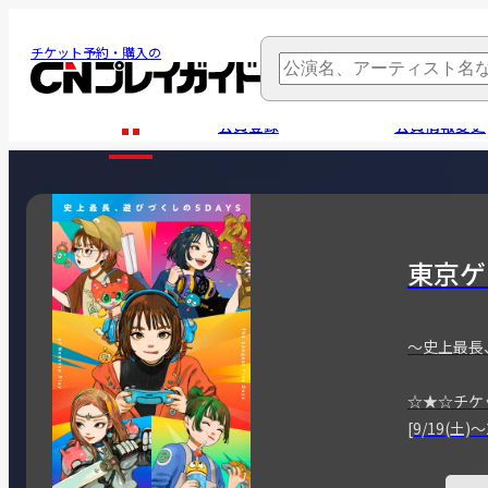
チケット予約・購入の
会員登録
会員情報変更
東京ゲ
～史上最長
☆★☆チケ
[9/19(土