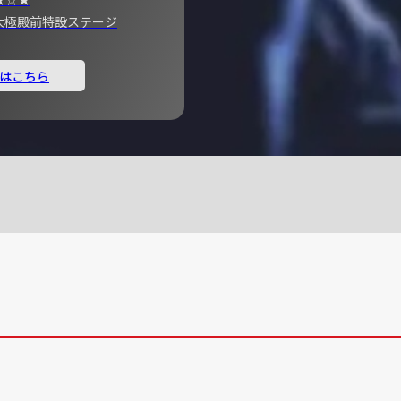
宮 大極殿前特設ステージ
はこちら