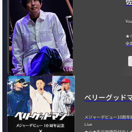
You
★
全
ベリーグッド
メジャーデビュー10周年記念
Live
★☆★先行抽選受付中！