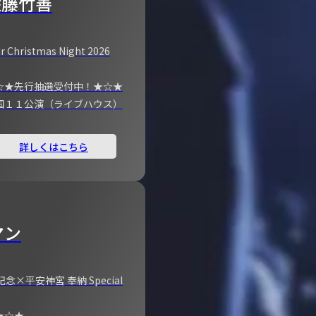
佐藤竹善
r Christmas Night 2026
☆★先行抽選受付中！★☆★
国１１公演（ライブハウス）
詳しくはこちら
マン
×平安神宮 奉納 Special
★☆★