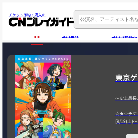
チケット予約・購入の
会員登録
会員情報変更
東京ゲ
～史上最長
☆★☆チケ
[9/19(土