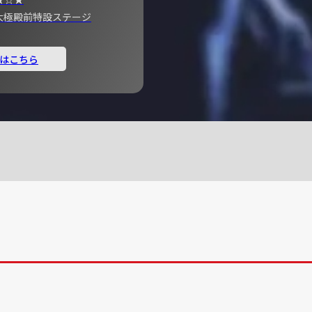
宮 大極殿前特設ステージ
はこちら