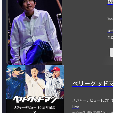
You
★
全
ベリーグッド
メジャーデビュー10周年記念
Live
★☆★先行抽選受付中！