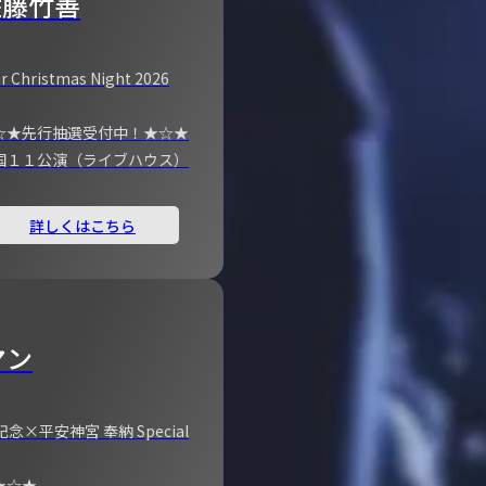
佐藤竹善
r Christmas Night 2026
☆★先行抽選受付中！★☆★
国１１公演（ライブハウス）
詳しくはこちら
マン
×平安神宮 奉納 Special
★☆★