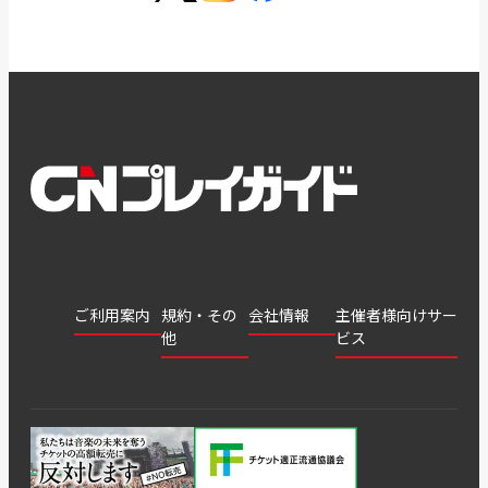
ご利用案内
規約・その
会社情報
主催者様向けサー
他
ビス
会社
会員登
チケッ
案内
採用
チケット
会員情
推奨環
録
ト販
情報
グル
GATE
申込履
プライ
報変更
境
売・運
ープ
よくあ
著作権
歴・抽
バシー
用ソリ
会社
はじめ
利用規
るご質
につい
選結果
ポリシ
ューシ
公演中
特商法
てガイ
約
問
て