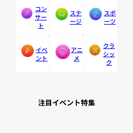
コン
ステ
スポ
サー
ージ
ーツ
ト
クラ
イベ
アニ
シッ
ント
メ
ク
注目イベント特集