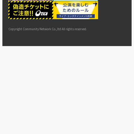
ー
ョン
サイト
カスタ
止・変
に基づ
ド
マップ
マーハ
更
く表示
ラスメ
ントへ
Copyright Community Network Co.,ltd All rights reserved.
の対応
指針