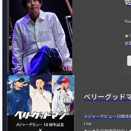
You
★
全
ベリーグッド
メジャーデビュー10周年記念
Live
★☆★先行抽選受付中！