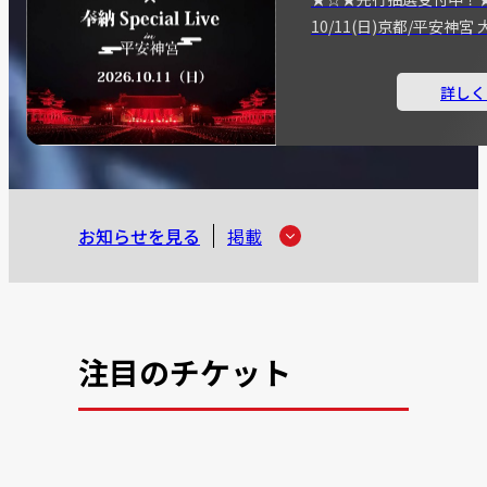
10/11(日)京都/平安神
詳しく
お知らせを見る
掲載
注目のチケット