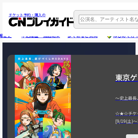
チケット予約・購入の
報変更
申込履歴・抽選結果
よくあるご質問
はじめてガ
東京ゲ
～史上最長
☆★☆チケ
[9/19(土