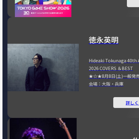
徳永英明
Hideaki Tokunaga 40th 
2026 COVERS ＆BEST
★☆★8月8日(土)一般発
会場：大阪・兵庫
詳しく