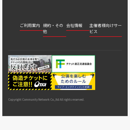
ご利用案内
規約・その
会社情報
主催者様向けサー
他
ビス
会社
会員登
チケッ
案内
採用
チケット
会員情
推奨環
録
ト販
情報
グル
GATE
申込履
プライ
報変更
境
売・運
ープ
よくあ
著作権
歴・抽
バシー
用ソリ
会社
はじめ
利用規
るご質
につい
選結果
ポリシ
ューシ
公演中
特商法
てガイ
約
問
て
ー
ョン
サイト
カスタ
止・変
に基づ
ド
マップ
マーハ
更
く表示
ラスメ
ントへ
Copyright Community Network Co.,ltd All rights reserved.
の対応
指針