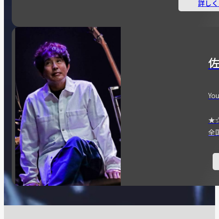
詳しく
You
★
全