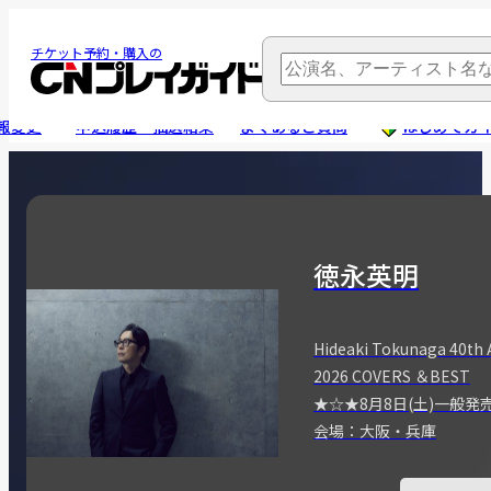
チケット予約・購入の
報変更
申込履歴・抽選結果
よくあるご質問
はじめてガ
徳永英明
Hideaki Tokunaga 40th 
2026 COVERS ＆BEST
★☆★8月8日(土)一般発
会場：大阪・兵庫