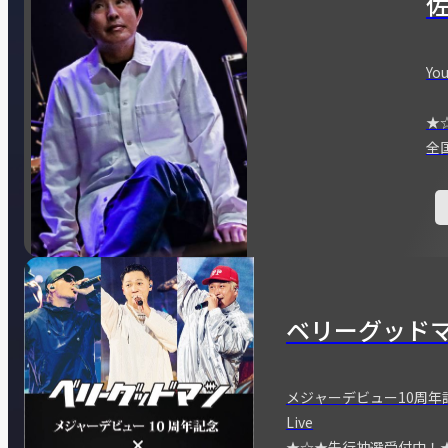
You
★
全
ベリーグッド
メジャーデビュー10周年記念
Live
★☆★先行抽選受付中！