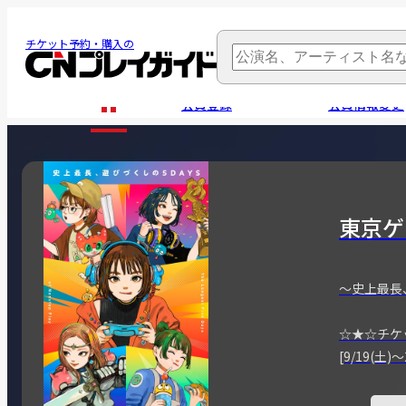
チケット予約・購入の
会員登録
会員情報変更
東京ゲ
～史上最長
☆★☆チケ
[9/19(土