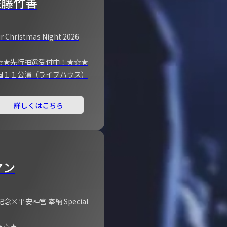
佐藤竹善
r Christmas Night 2026
☆★先行抽選受付中！★☆★
国１１公演（ライブハウス）
詳しくはこちら
マン
×平安神宮 奉納 Special
★☆★