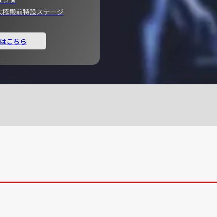
宮 大極殿前特設ステージ
はこちら