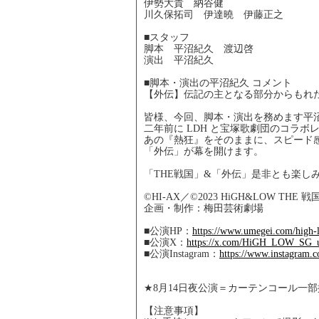
伊勢大貴 納谷健
川久保拓司 伊達曉 伊藤正之
■スタッフ
脚本 平沼紀久 渡辺啓
演出 平沼紀久
■脚本・演出の平沼紀久 コメント
【外伝】伝記の主となる部分からもれ
皆様、今回、脚本・演出を務めます平
二年前に LDH と宝塚歌劇団のコラボレ
あの『熱狂』をそのままに、スピード
「外伝」が幕を開けます。
「THE戦国」&「外伝」是非とも楽し
©HI-AX／©2023 HiGH&LOW THE
企画・制作：梅田芸術劇場
■公演HP：
https://www.umegei.com/high-
■公演X：
https://x.com/HiGH_LOW_SG_
■公演Instagram：
https://www.instagram
★8月14日夜公演＝カーテンコール一部
【注意事項】