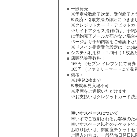
一般発売
※予定枚数終了次第、受付終了と
※決済・引取方法の詳細につきまし
※クレジットカード・デビットカ
※サイトアクセス混雑時は、予約
に予約完了メールが届かない場合
ページより予約内容をご確認下さ
※ドメイン指定受信設定は「cnpla
システム利用料：
220円（１枚あ
店頭発券手数料
：
165円 （セブン-イレブンにて発
165円 （ファミリーマートにて
備考：
※1申込2枚まで
※未就学児入場不可
※座席をご選択いただけます
※お支払いはクレジットカード決
車いすスペースについて
車いすでご観劇されるお客様のた
車いすスペース以外のチケットで
お取り扱いは、御園座チケットセ
ご購入の方は、一般発売日翌日以