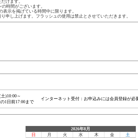
ただけます。
ンの時間がございます。
」の表示を掲げている時間中に限ります。
断り申し上げます。フラッシュの使用は禁止とさせていただきます。
6(土)10:00～
インターネット受付：お申込みには会員登録が必
の1日前17:00まで
2026年8月
日
月
火
水
木
金
土