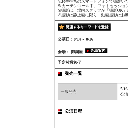
※お手持ちのスマートフォンで撮影い
※カーテンコール中、フォトセッショ
※撮影は、場内スタッフが「撮影OK
※撮影は静止画に限り、動画撮影はお
公演日：
8/14
～
8/16
会場：
御園座
予定枚数終了
発売一覧
5/1
一般発売
公演
公演日程