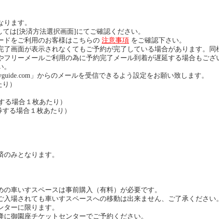
なります。
ては[決済方法選択画面]にてご確認ください。
ードをご利用のお客様はこちらの
注意事項
をご確認下さい。
完了画面が表示されなくてもご予約が完了している場合があります。同
やフリーメールご利用の為に予約完了メール到着が遅延する場合もござ
い。
yguide.com」からのメールを受信できるよう設定をお願い致します。
たり）
券する場合１枚あたり）
発券する場合１枚あたり）
済のみとなります。
めの車いすスペースは事前購入（有料）が必要です。
ご入場されても車いすスペースへの移動は出来ません、ご了承ください
ンターに限ります。
降に御園座チケットセンターでご予約ください。