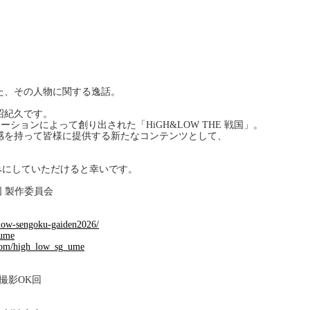
た、その人物に関する逸話。
沼紀久です。
ーションによって創り出された「HiGH&LOW THE 戦国」。
感を持って皆様に提供する新たなコンテンツとして、
みにしていただけると幸いです。
 戦国 製作委員会
low-sengoku-gaiden2026/
ume
.com/high_low_sg_ume
撮影OK回