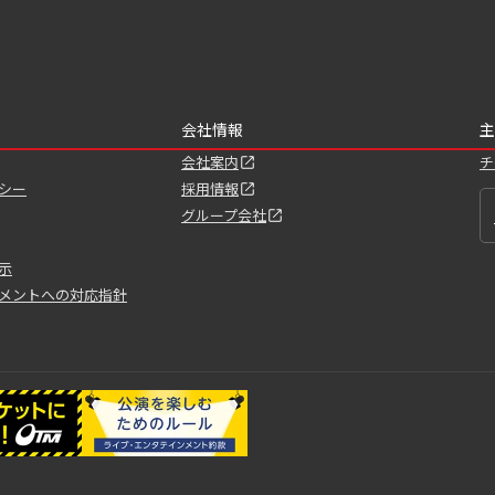
会社情報
主
会社案内
チ
シー
採用情報
グループ会社
示
メントへの対応指針