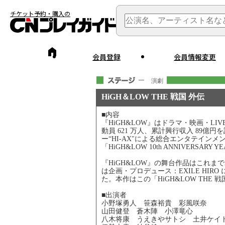
チケット予約・購入の
会員登録
会員情報変更
演劇
HiGH＆LOW THE 戦国 外伝
■内容
『HiGH&LOW』はドラマ・映画・L
動員 621 万人、累計興行収入 89億円を
ー“HI-AX"による総合エンタテイン
「HiGH&LOW 10th ANNIVERS
『HiGH&LOW』の舞台作品はこれまで20
は企画・プロデュース：EXILE HIRO
た。本作はこの「HiGH&LOW TH
■出演者
小野塚勇人 笹森裕貴 彩風咲奈
山田健登 蒼木陣 小澤竜心
八木将康 うえきやサトシ 土井ケイ