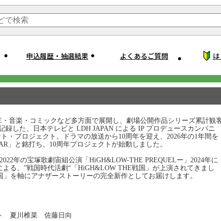
申込履歴・抽選結果
よくあるご質問
は
IVE・音楽・コミックなど多方面で展開し、劇場公開作品シリーズ累計観
記録した、日本テレビと LDH JAPAN による IP プロデュースカンパニ
メント・プロジェクト。ドラマの放送から10周年を迎え、2026年の1年間を
ARY YEAR」と銘打ち、10周年プロジェクトが始動しました。
22年の宝塚歌劇宙組公演「HiGH&LOW-THE PREQUELー」2024年に
 による、”戦国時代活劇“「HiGH&LOW THE戦国」が上演されてきまし
E 戦国」を軸にアナザーストーリーの完全新作としてお届けします。
ト 夏川椎菜 佐藤日向