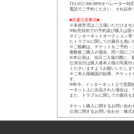
TEL052-308-8899オペレーター対応
電話でご予約ください、それ以外
■共通注意事項■
※未就学児はご入場いただけませ
※転売目的での予約及び購入は固
※インターネットオークション等
たトラブルに関しての責任も負い
※ご観劇は、チケットをご予約・
複数枚ご購入の場合、同一回にご
※本公演は、当日ご入場の際に、
公演当日は購入者本人様の写真付
くださいますようお願いいたしま
※ご本人様確認の結果、チケット
す。
※昨今、インターネット上で意図
ーネット上に出品された場合は、
また、トラブルに関しての責任も
チケット購入に関するお問い合わせ：CNプ
公演に関するお問い合わせ：株式会社御園座