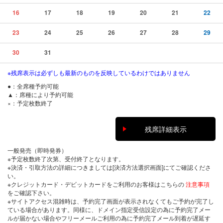
16
17
18
19
20
21
22
23
24
25
26
27
28
29
30
31
※残席表示は必ずしも最新のものを反映しているわけではありません
●：全席種予約可能
▲：席種により予約可能
×：予定枚数終了
残席詳細表示
一般発売（即時発券）
※予定枚数終了次第、受付終了となります。
※決済・引取方法の詳細につきましては[決済方法選択画面]にてご確認くださ
い。
※クレジットカード・デビットカードをご利用のお客様はこちらの
注意事項
をご確認下さい。
※サイトアクセス混雑時は、予約完了画面が表示されなくてもご予約が完了し
ている場合があります。同様に、ドメイン指定受信設定の為に予約完了メー
ルが届かない場合やフリーメールご利用の為に予約完了メール到着が遅延す