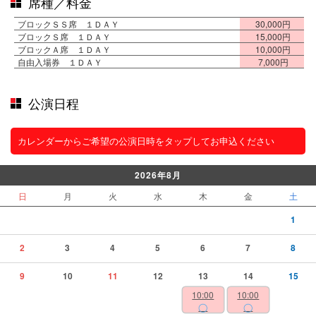
席種／料金
ブロックＳＳ席 １ＤＡＹ
30,000円
ブロックＳ席 １ＤＡＹ
15,000円
ブロックＡ席 １ＤＡＹ
10,000円
自由入場券 １ＤＡＹ
7,000円
公演日程
カレンダーからご希望の公演日時をタップしてお申込ください
2026年8月
日
月
火
水
木
金
土
1
2
3
4
5
6
7
8
9
10
11
12
13
14
15
10:00
10:00
◯
◯