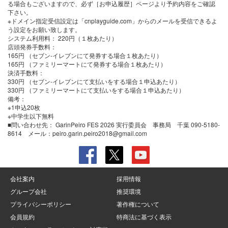
る場合もございますので、必ず［お申込履歴］ページより予約内容をご確認
下さい。
※ドメイン指定受信設定は「cnplayguide.com」からのメールを受信できるよ
う設定をお願い致します。
システム利用料：
220円（１枚あたり）
店頭発券手数料
：
165円 （セブン-イレブンにて発券する場合１枚あたり）
165円 （ファミリーマートにて発券する場合１枚あたり）
決済手数料
：
330円 （セブン-イレブンにて支払いをする場合１申込あたり）
330円 （ファミリーマートにて支払いをする場合１申込あたり）
備考：
※1申込20枚
※中学生以下無料
■問い合わせ先： GarinPeiro FES 2026 実行委員会 事務局 千葉 090-5180-
8614 メール：peiro.garin.peiro2018@gmail.com
会社案内
採用情報
グループ会社
推奨環境
プライバシーポリシー
著作権について
会員規約
特商法に基づく表示