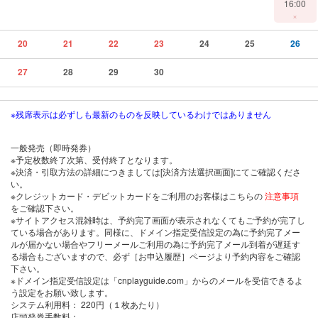
16:00
×
20
21
22
23
24
25
26
27
28
29
30
※残席表示は必ずしも最新のものを反映しているわけではありません
一般発売（即時発券）
※予定枚数終了次第、受付終了となります。
※決済・引取方法の詳細につきましては[決済方法選択画面]にてご確認くださ
い。
※クレジットカード・デビットカードをご利用のお客様はこちらの
注意事項
をご確認下さい。
※サイトアクセス混雑時は、予約完了画面が表示されなくてもご予約が完了し
ている場合があります。同様に、ドメイン指定受信設定の為に予約完了メー
ルが届かない場合やフリーメールご利用の為に予約完了メール到着が遅延す
る場合もございますので、必ず［お申込履歴］ページより予約内容をご確認
下さい。
※ドメイン指定受信設定は「cnplayguide.com」からのメールを受信できるよ
う設定をお願い致します。
システム利用料：
220円（１枚あたり）
店頭発券手数料
：