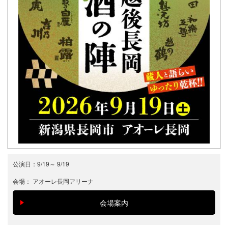
公演日：
9/19
～
9/19
会場：
アオーレ長岡アリーナ