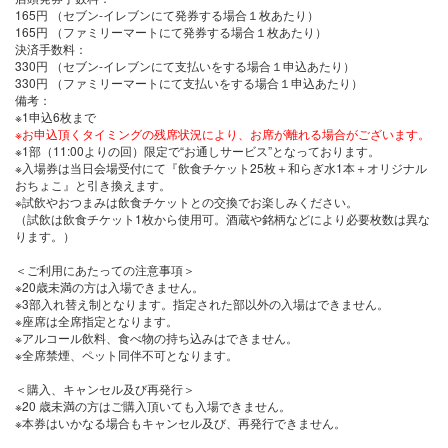
165円 （セブン-イレブンにて発券する場合１枚あたり）
165円 （ファミリーマートにて発券する場合１枚あたり）
決済手数料
：
330円 （セブン-イレブンにて支払いをする場合１申込あたり）
330円 （ファミリーマートにて支払いをする場合１申込あたり）
備考：
※1申込6枚まで
※お申込頂くタイミングの残席状況により、お席が離れる場合がございます。
※1部（11:00よりの回）限定で“お通しサービス”となっております。
※入場券は当日会場受付にて『飲食チケット25枚＋和らぎ水1本＋オリジナル
おちょこ』と引き換えます。
※試飲やおつまみは飲食チケットとの交換でお楽しみください。
（試飲は飲食チケット1枚から使用可。酒蔵や銘柄などにより必要枚数は異な
ります。）
＜ご利用にあたっての注意事項＞
※20歳未満の方は入場できません。
※3部入れ替え制となります。指定された部以外の入場はできません。
※座席は全席指定となります。
※アルコール飲料、食べ物の持ち込みはできません。
※全席禁煙、ペット同伴不可となります。
＜購入、キャンセル及び再発行＞
※20 歳未満の方はご購入頂いても入場できません。
※本券はいかなる場合もキャンセル及び、再発行できません。