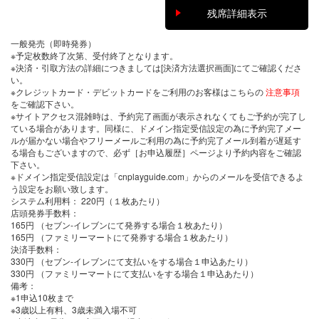
残席詳細表示
一般発売（即時発券）
※予定枚数終了次第、受付終了となります。
※決済・引取方法の詳細につきましては[決済方法選択画面]にてご確認くださ
い。
※クレジットカード・デビットカードをご利用のお客様はこちらの
注意事項
をご確認下さい。
※サイトアクセス混雑時は、予約完了画面が表示されなくてもご予約が完了し
ている場合があります。同様に、ドメイン指定受信設定の為に予約完了メー
ルが届かない場合やフリーメールご利用の為に予約完了メール到着が遅延す
る場合もございますので、必ず［お申込履歴］ページより予約内容をご確認
下さい。
※ドメイン指定受信設定は「cnplayguide.com」からのメールを受信できるよ
う設定をお願い致します。
システム利用料：
220円（１枚あたり）
店頭発券手数料
：
165円 （セブン-イレブンにて発券する場合１枚あたり）
165円 （ファミリーマートにて発券する場合１枚あたり）
決済手数料
：
330円 （セブン-イレブンにて支払いをする場合１申込あたり）
330円 （ファミリーマートにて支払いをする場合１申込あたり）
備考：
※1申込10枚まで
※3歳以上有料、3歳未満入場不可