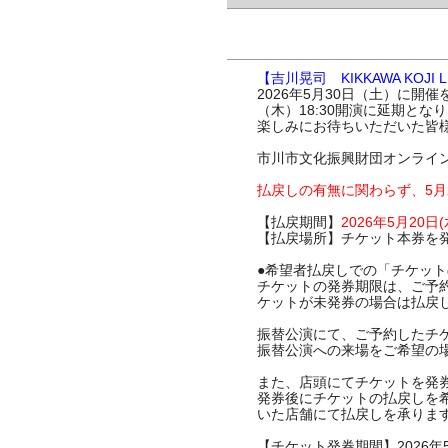
【吉川晃司 KIKKAWA KOJI LI
2026年5月30日（土）に開催を予定し
（木）18:30開演に延期とな
楽しみにお待ちいただいた皆
市川市文化振興財団オンライ
払戻しの有無に関わらず、5月2
【払戻期間】
2026年5月20日(
【払戻場所】チケット本券を
●希望者払戻しでの「チケッ
チケットの発券期限は、ご予約い
ケットが未発券の場合は払戻
振替公演にて、ご予約したチ
振替公演への来場をご希望の場
また、店頭にてチケットを発
発券後にチケットの払戻しを希望
いた店舗にて払戻しを承りま
【チケット発券期間】2026年5月