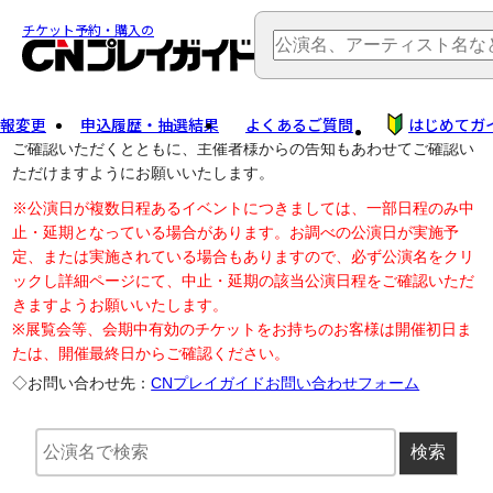
TOP
> 公演中止・変更
チケット予約・購入の
報変更
申込履歴・抽選結果
よくあるご質問
はじめてガ
公演中止に伴う払戻し・延期等のご案内は、以下公演日リンクから
ご確認いただくとともに、主催者様からの告知もあわせてご確認い
ただけますようにお願いいたします。
※公演日が複数日程あるイベントにつきましては、一部日程のみ中
止・延期となっている場合があります。お調べの公演日が実施予
定、または実施されている場合もありますので、必ず公演名をクリ
ックし詳細ページにて、中止・延期の該当公演日程をご確認いただ
きますようお願いいたします。
※展覧会等、会期中有効のチケットをお持ちのお客様は開催初日ま
たは、開催最終日からご確認ください。
◇お問い合わせ先：
CNプレイガイドお問い合わせフォーム