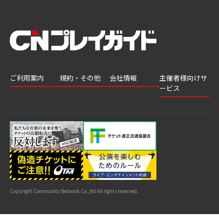
ご利用案内
規約・その他
会社情報
主催者様向けサ
ービス
会員登録
推奨環境
会社案内
チケットGATE
会員情報変更
プライバシーポ
採用情報
チケット販
リシー
申込履歴・抽選
著作権について
グループ会社
売・運用ソ
結果
よくあるご質問
利用規約
リューショ
はじめてガイド
特商法に基づく
ン
表示
公演中止・変更
カスタマーハラ
スメントへの対
サイトマップ
応指針
Copyright Community Network Co.,ltd All rights reserved.