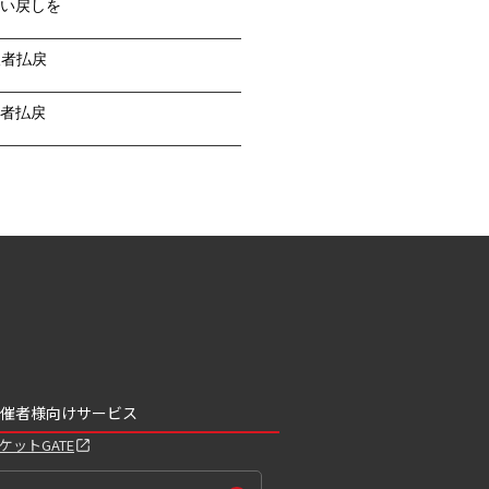
い戻しを
望者払戻
者払戻
催者様向けサービス
ケットGATE