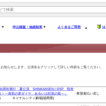
申込履歴・抽選結果
よくあるご質問
は
にお知らせします。公演名をクリックして詳しい内容をご覧ください。
46周年興行・夏公演 SHINKANSEN☆RSP 怪奇
コ！～蒸気の黒ダイヤ、あるいは狂気の島～』
希望者払い戻し
土）
キャナルシティ劇場[福岡県]