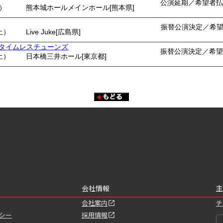
公演延期／希望者払
月）
熊本城ホールメインホール[熊本県]
振替公演決定／希
土）
Live Juke[広島県]
ents タイムレスチューンズ
振替公演決定／希望
土）
日本橋三井ホール[東京都]
会社情報
主
会社案内
チ
シー
採用情報