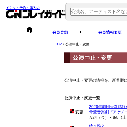
チケット予約・購入の
会員登録
会員情報変更
TOP
> 公演中止・変更
公演中止・変更の情報を、新着順
公演中止・変更一覧
2026年劇団☆新感線
変更
骨董音楽劇『アケチ
7/24（金）～8/8（
鈴木雅之