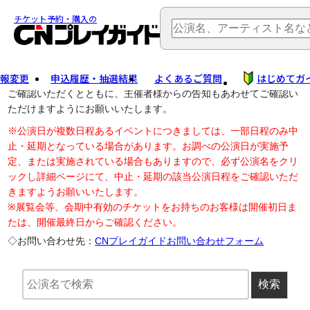
TOP
> 公演中止・変更
チケット予約・購入の
報変更
申込履歴・抽選結果
よくあるご質問
はじめてガ
公演中止に伴う払戻し・延期等のご案内は、以下公演日リンクから
ご確認いただくとともに、主催者様からの告知もあわせてご確認い
ただけますようにお願いいたします。
※公演日が複数日程あるイベントにつきましては、一部日程のみ中
止・延期となっている場合があります。お調べの公演日が実施予
定、または実施されている場合もありますので、必ず公演名をクリ
ックし詳細ページにて、中止・延期の該当公演日程をご確認いただ
きますようお願いいたします。
※展覧会等、会期中有効のチケットをお持ちのお客様は開催初日ま
たは、開催最終日からご確認ください。
◇お問い合わせ先：
CNプレイガイドお問い合わせフォーム