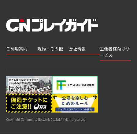
ご利用案内
規約・その他
会社情報
主催者様向けサ
ービス
会員登録
推奨環境
会社案内
チケットGATE
会員情報変更
プライバシーポ
採用情報
チケット販
リシー
申込履歴・抽選
著作権について
グループ会社
売・運用ソ
結果
よくあるご質問
利用規約
リューショ
はじめてガイド
特商法に基づく
ン
表示
公演中止・変更
カスタマーハラ
スメントへの対
サイトマップ
応指針
Copyright Community Network Co.,ltd All rights reserved.