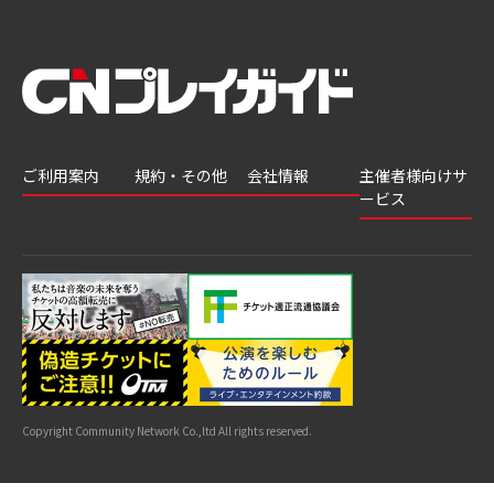
ご利用案内
規約・その他
会社情報
主催者様向けサ
ービス
会員登録
推奨環境
会社案内
チケットGATE
会員情報変更
プライバシーポ
採用情報
チケット販
リシー
申込履歴・抽選
著作権について
グループ会社
売・運用ソ
結果
よくあるご質問
利用規約
リューショ
はじめてガイド
特商法に基づく
ン
表示
公演中止・変更
カスタマーハラ
スメントへの対
サイトマップ
応指針
Copyright Community Network Co.,ltd All rights reserved.