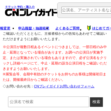
TOP
> 公演中止・変更
チケット予約・購入の
報変更
申込履歴・抽選結果
よくあるご質問
はじめてガ
公演中止に伴う払戻し・延期等のご案内は、以下公演日リンクから
ご確認いただくとともに、主催者様からの告知もあわせてご確認い
ただけますようにお願いいたします。
※公演日が複数日程あるイベントにつきましては、一部日程のみ中
止・延期となっている場合があります。お調べの公演日が実施予
定、または実施されている場合もありますので、必ず公演名をクリ
ックし詳細ページにて、中止・延期の該当公演日程をご確認いただ
きますようお願いいたします。
※展覧会等、会期中有効のチケットをお持ちのお客様は開催初日ま
たは、開催最終日からご確認ください。
◇お問い合わせ先：
CNプレイガイドお問い合わせフォーム