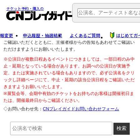
TOP
> 公演中止・変更
チケット予約・購入の
報変更
申込履歴・抽選結果
よくあるご質問
はじめてガ
公演中止に伴う払戻し・延期等のご案内は、以下公演日リンクから
ご確認いただくとともに、主催者様からの告知もあわせてご確認い
ただけますようにお願いいたします。
※公演日が複数日程あるイベントにつきましては、一部日程のみ中
止・延期となっている場合があります。お調べの公演日が実施予
定、または実施されている場合もありますので、必ず公演名をクリ
ックし詳細ページにて、中止・延期の該当公演日程をご確認いただ
きますようお願いいたします。
※展覧会等、会期中有効のチケットをお持ちのお客様は開催初日ま
たは、開催最終日からご確認ください。
◇お問い合わせ先：
CNプレイガイドお問い合わせフォーム