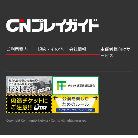
ご利用案内
規約・その他
会社情報
主催者様向けサ
ービス
会員登録
推奨環境
会社案内
チケットGATE
会員情報変更
プライバシーポ
採用情報
チケット販
リシー
申込履歴・抽選
著作権について
グループ会社
売・運用ソ
結果
よくあるご質問
利用規約
リューショ
はじめてガイド
特商法に基づく
ン
表示
公演中止・変更
カスタマーハラ
スメントへの対
サイトマップ
応指針
Copyright Community Network Co.,ltd All rights reserved.