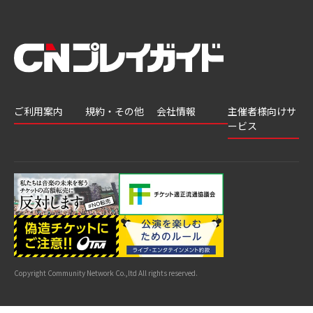
ご利用案内
規約・その他
会社情報
主催者様向けサ
ービス
会員登録
推奨環境
会社案内
チケットGATE
会員情報変更
プライバシーポ
採用情報
チケット販
リシー
申込履歴・抽選
著作権について
グループ会社
売・運用ソ
結果
よくあるご質問
利用規約
リューショ
はじめてガイド
特商法に基づく
ン
表示
公演中止・変更
カスタマーハラ
スメントへの対
サイトマップ
応指針
Copyright Community Network Co.,ltd All rights reserved.