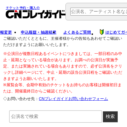
TOP
> 公演中止・変更
チケット予約・購入の
報変更
申込履歴・抽選結果
よくあるご質問
はじめてガ
公演中止に伴う払戻し・延期等のご案内は、以下公演日リンクから
ご確認いただくとともに、主催者様からの告知もあわせてご確認い
ただけますようにお願いいたします。
※公演日が複数日程あるイベントにつきましては、一部日程のみ中
止・延期となっている場合があります。お調べの公演日が実施予
定、または実施されている場合もありますので、必ず公演名をクリ
ックし詳細ページにて、中止・延期の該当公演日程をご確認いただ
きますようお願いいたします。
※展覧会等、会期中有効のチケットをお持ちのお客様は開催初日ま
たは、開催最終日からご確認ください。
◇お問い合わせ先：
CNプレイガイドお問い合わせフォーム